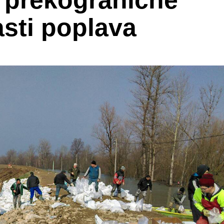
 prekogranicne
asti poplava