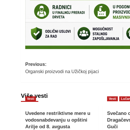
Post
Previous:
Organski proizvodi na Užičkoj pijaci
navigation
Više vesti
Vesti
Vesti
Lučan
Uvedene restriktivne mere u
Svečano o
vodosnabdevanju u opštini
Dragačevs
Arilje od 8. avgusta
Guči