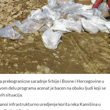
prekogranicne saradnje Srbije i Bosne i Hercegovine u
ovom delu programa acenat je bacen na obuku ljudi koji se
ih situacija.
anoi infrastrukturno uredjenje korita reka Kamišina u