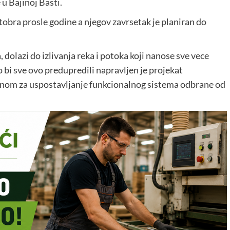
 u Bajinoj Basti.
ktobra prosle godine a njegov zavrsetak je planiran do
 dolazi do izlivanja reka i potoka koji nanose sve vece
ko bi sve ovo predupredili napravljen je projekat
nom za uspostavljanje funkcionalnog sistema odbrane od