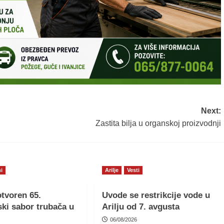
Next:
Zastita bilja u organskoj proizvodnji
i
Arilje
Vesti
tvoren 65.
Uvode se restrikcije vode u
ki sabor trubača u
Arilju od 7. avgusta
06/08/2026