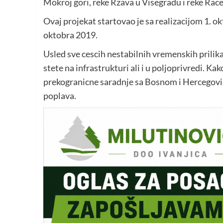
Mokroj gori, reke Rzava u Visegradu i reke Race
Ovaj projekat startovao je sa realizacijom 1. o
oktobra 2019.
Usled sve cescih nestabilnih vremenskih prilika,
stete na infrastrukturi ali i u poljoprivredi. Ka
prekogranicne saradnje sa Bosnom i Hercegovi
poplava.