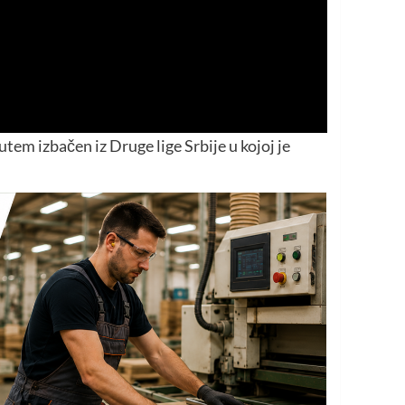
tem izbačen iz Druge lige Srbije u kojoj je