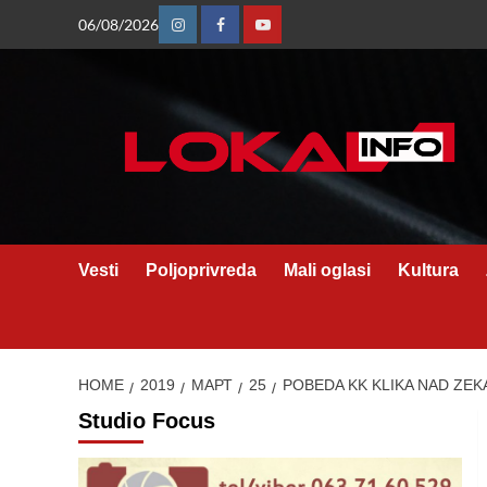
Skip
06/08/2026
Instagram
Facebook
Youtube
to
content
Vesti
Poljoprivreda
Mali oglasi
Kultura
HOME
2019
МАРТ
25
POBEDA KK KLIKA NAD ZEK
Studio Focus