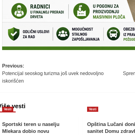
Post
Previous:
Potencijal seoskog turizma još uvek nedovoljno
Sprem
navigation
iskorišćen
Više vesti
Vesti
Vesti
Sportski teren u naselju
Opština Lučani doni
Mlekara dobio novu
sanitet Domu zdravl