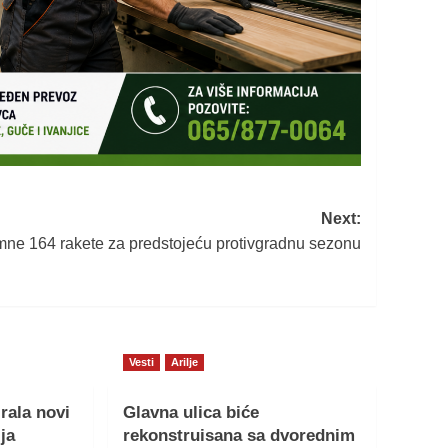
Next:
ne 164 rakete za predstojeću protivgradnu sezonu
Vesti
Arilje
rala novi
Glavna ulica biće
ja
rekonstruisana sa dvorednim