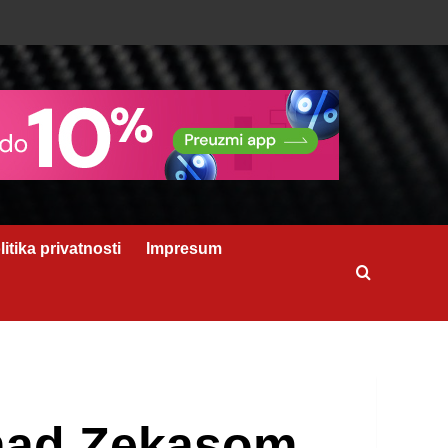
litika privatnosti
Impresum
nad Zekasom