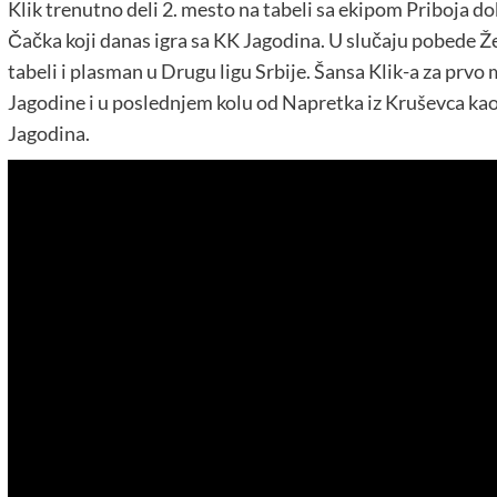
Klik trenutno deli 2. mesto na tabeli sa ekipom Priboja do
Čačka koji danas igra sa KK Jagodina. U slučaju pobede Ž
tabeli i plasman u Drugu ligu Srbije. Šansa Klik-a za prvo
Jagodine i u poslednjem kolu od Napretka iz Kruševca kao
Jagodina.