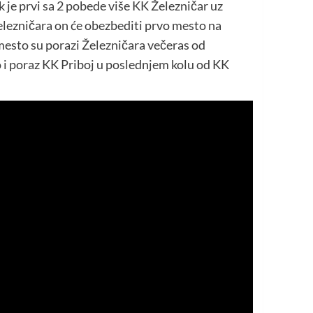
k je prvi sa 2 pobede više KK Železničar uz
elezničara on će obezbediti prvo mesto na
 mesto su porazi Železničara večeras od
 i poraz KK Priboj u poslednjem kolu od KK