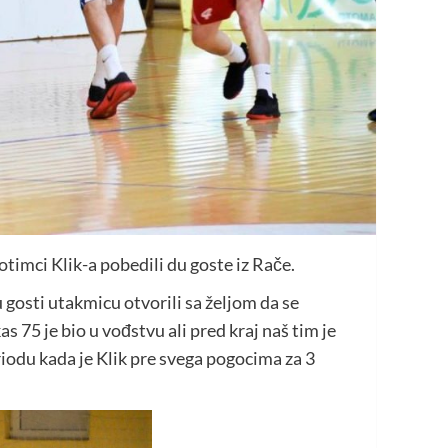
otimci Klik-a pobedili du goste iz Rače.
 gosti utakmicu otvorili sa željom da se
 75 je bio u vođstvu ali pred kraj naš tim je
odu kada je Klik pre svega pogocima za 3