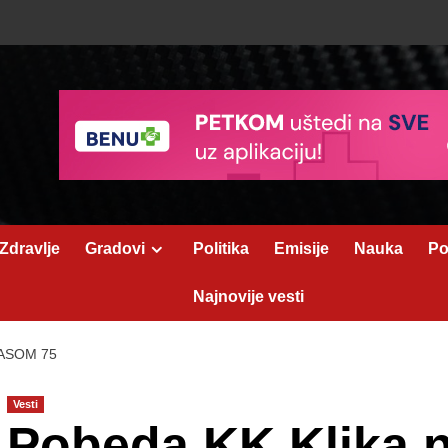
Zdravlje
Gradovi
Politika
Emisije
Nauka
Po
Najnovije vesti
ASOM 75
Vesti
Pobeda KK Klika 