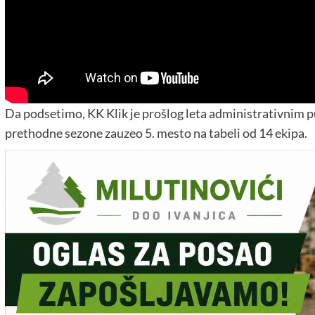
Da podsetimo, KK Klik je prošlog leta administrativnim pu
prethodne sezone zauzeo 5. mesto na tabeli od 14 ekipa.