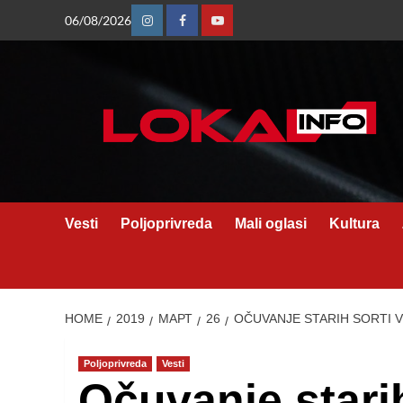
Skip
06/08/2026
Instagram
Facebook
Youtube
to
content
Vesti
Poljoprivreda
Mali oglasi
Kultura
HOME
2019
МАРТ
26
OČUVANJE STARIH SORTI 
Poljoprivreda
Vesti
Očuvanje stari