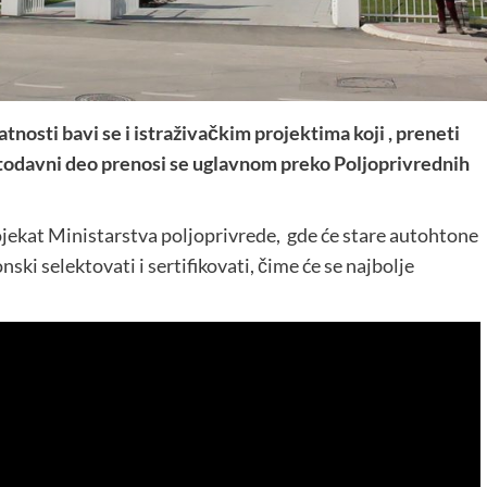
tnosti bavi se i istraživačkim projektima koji , preneti
etodavni deo prenosi se uglavnom preko Poljoprivrednih
rojekat Ministarstva poljoprivrede, gde će stare autohtone
ski selektovati i sertifikovati, čime će se najbolje