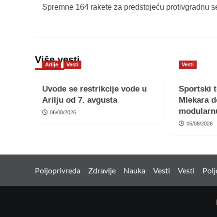
Spremne 164 rakete za predstojeću protivgradnu 
navigation
Više vesti
Arilje
Vesti
Vesti
Uvode se restrikcije vode u
Sportski 
Arilju od 7. avgusta
Mlekara d
modularn
06/08/2026
05/08/2026
Poljoprivreda
Zdravlje
Nauka
Vesti
Vesti
Polj