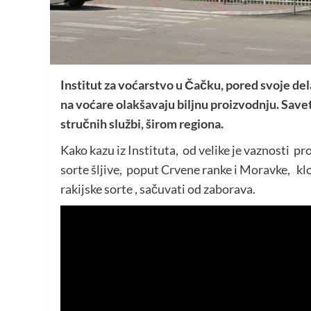
Institut za voćarstvo u Čačku, pored svoje dela
na voćare olakšavaju biljnu proizvodnju. Sav
stručnih službi, širom regiona.
Kako kazu iz Instituta, od velike je vaznosti p
sorte šljive, poput Crvene ranke i Moravke, klon
rakijske sorte , sačuvati od zaborava.