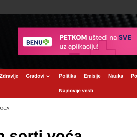
Zdravlje
Gradovi
Politika
Emisije
Nauka
Po
Najnovije vesti
VOĆA
h sorti voća