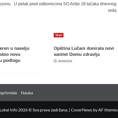
sezonu
U petak pred odbornicima SO Arilje 18 tačaka dnevnog
reda
Vesti
teren u naselju
Opština Lučani donirala novi
obio novu
sanitet Domu zdravlja
u podlogu
05/08/2026
oprivreda
Nauka
Lokal Info 2026 © Sva prava zadržana.
|
CoverNews
by AF themes