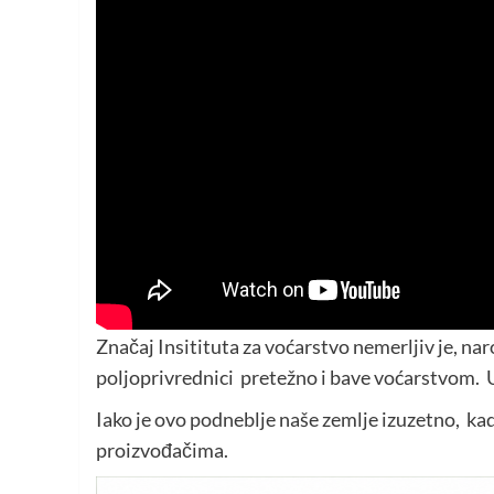
Značaj Insitituta za voćarstvo nemerljiv je, nar
poljoprivrednici pretežno i bave voćarstvom. U
Iako je ovo podneblje naše zemlje izuzetno, kad
proizvođačima.