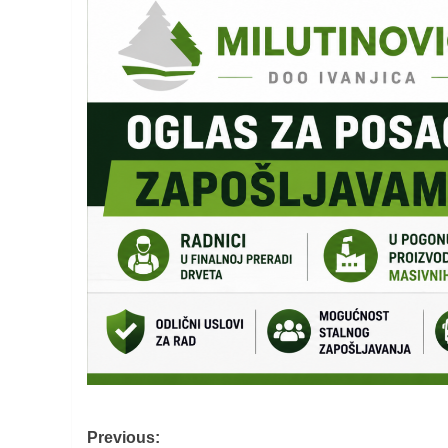
Post
Previous: