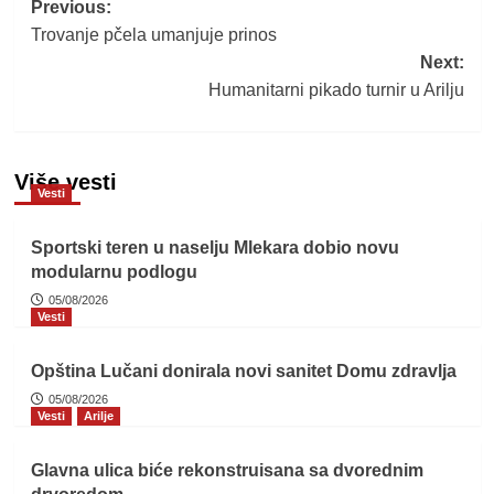
Post
Previous:
Trovanje pčela umanjuje prinos
navigation
Next:
Humanitarni pikado turnir u Arilju
Više vesti
Vesti
Sportski teren u naselju Mlekara dobio novu
modularnu podlogu
05/08/2026
Vesti
Opština Lučani donirala novi sanitet Domu zdravlja
05/08/2026
Vesti
Arilje
Glavna ulica biće rekonstruisana sa dvorednim