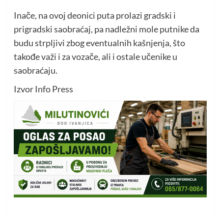
Inače, na ovoj deonici puta prolazi gradski i
prigradski saobraćaj, pa nadležni mole putnike da
budu strpljivi zbog eventualnih kašnjenja, što
takođe važi i za vozače, ali i ostale učenike u
saobraćaju.
Izvor Info Press