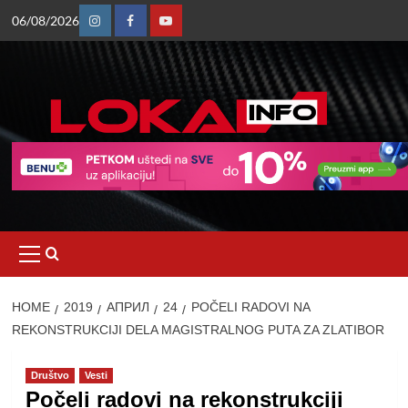
Skip
06/08/2026
to
Instagram
Facebook
Youtube
content
Primary
Menu
HOME
2019
АПРИЛ
24
POČELI RADOVI NA
REKONSTRUKCIJI DELA MAGISTRALNOG PUTA ZA ZLATIBOR
Društvo
Vesti
Počeli radovi na rekonstrukciji