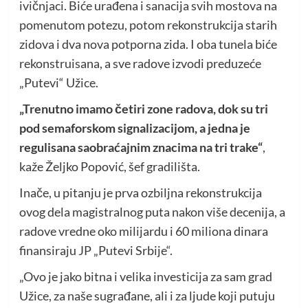
ivičnjaci. Biće urađena i sanacija svih mostova na
pomenutom potezu, potom rekonstrukcija starih
zidova i dva nova potporna zida. I oba tunela biće
rekonstruisana, a sve radove izvodi preduzeće
„Putevi“ Užice.
„Trenutno imamo četiri zone radova, dok su tri
pod semaforskom signalizacijom, a jedna je
regulisana saobraćajnim znacima na tri trake“
,
kaže Željko Popović, šef gradilišta.
Inače, u pitanju je prva ozbiljna rekonstrukcija
ovog dela magistralnog puta nakon više decenija, a
radove vredne oko milijardu i 60 miliona dinara
finansiraju JP „Putevi Srbije“.
„Ovo je jako bitna i velika investicija za sam grad
Užice, za naše sugrađane, ali i za ljude koji putuju