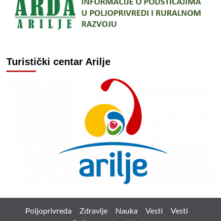
Turistički centar Arilje
Poljoprivreda
Zdravlje
Nauka
Vesti
Vesti