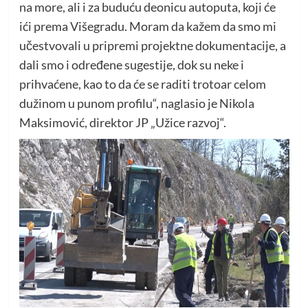
na more, ali i za buduću deonicu autoputa, koji će
ići prema Višegradu. Moram da kažem da smo mi
učestvovali u pripremi projektne dokumentacije, a
dali smo i određene sugestije, dok su neke i
prihvaćene, kao to da će se raditi trotoar celom
dužinom u punom profilu“, naglasio je Nikola
Maksimović, direktor JP „Užice razvoj“.