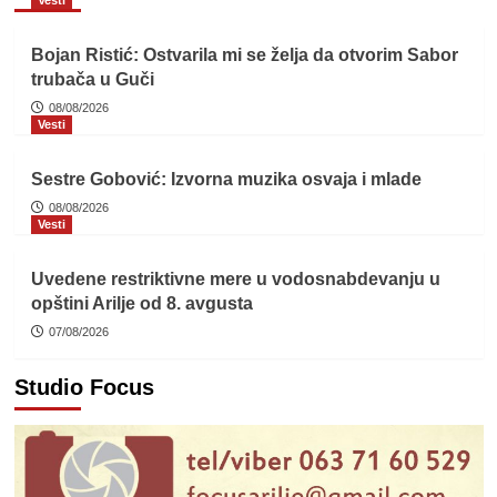
Bojan Ristić: Ostvarila mi se želja da otvorim Sabor
trubača u Guči
08/08/2026
Vesti
Sestre Gobović: Izvorna muzika osvaja i mlade
08/08/2026
Vesti
Uvedene restriktivne mere u vodosnabdevanju u
opštini Arilje od 8. avgusta
07/08/2026
Studio Focus