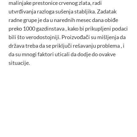
malinjake prestonice crvenog zlata, radi
utvrđivanja razloga sušenja stabljika. Zadatak
radne grupe je da u narednih mesec dana obiđe
preko 1000 gazdinstava , kako bi prikupljeni podaci
bili što verodostojniji. Proizvođači su mišljenja da
država treba da se priključi rešavanju problema , i
da su mnogi faktori uticali da dodje do ovakve
situacije.