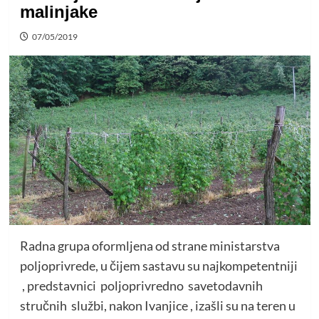
malinjake
07/05/2019
Radna grupa oformljena od strane ministarstva
poljoprivrede, u čijem sastavu su najkompetentniji
, predstavnici poljoprivredno savetodavnih
stručnih službi, nakon Ivanjice , izašli su na teren u