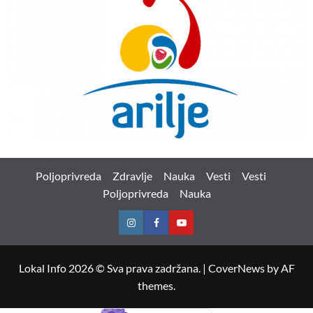
Poljoprivreda
Zdravlje
Nauka
Vesti
Vesti
Poljoprivreda
Nauka
Instagram
Facebook
Youtube
Lokal Info 2026 © Sva prava zadržana.
|
CoverNews
by AF
themes.