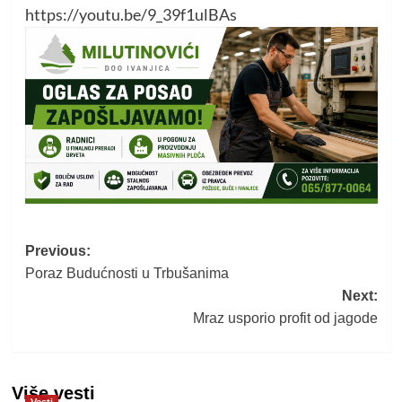
https://youtu.be/9_39f1ulBAs
Post
Previous:
Poraz Budućnosti u Trbušanima
navigation
Next:
Mraz usporio profit od jagode
Više vesti
Vesti