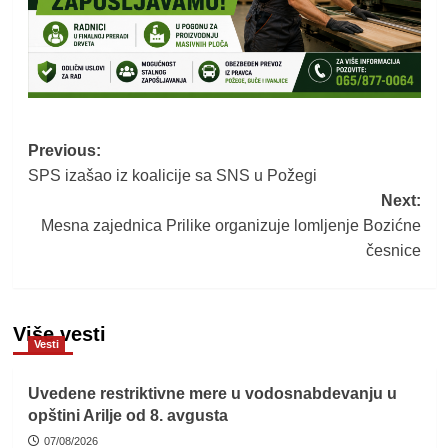
Post
Previous:
SPS izašao iz koalicije sa SNS u Požegi
navigation
Next:
Mesna zajednica Prilike organizuje lomljenje Bozićne
česnice
Više vesti
Vesti
Uvedene restriktivne mere u vodosnabdevanju u
opštini Arilje od 8. avgusta
07/08/2026