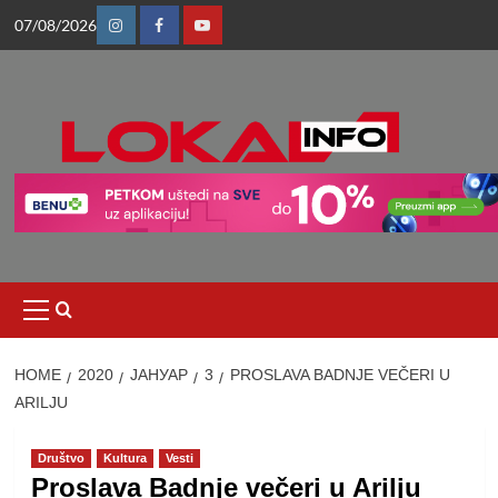
Skip
07/08/2026
to
Instagram
Facebook
Youtube
content
Primary
Menu
HOME
2020
ЈАНУАР
3
PROSLAVA BADNJE VEČERI U
ARILJU
Društvo
Kultura
Vesti
Proslava Badnje večeri u Arilju