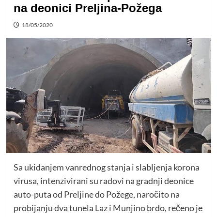
na deonici Preljina-Požega
18/05/2020
Sa ukidanjem vanrednog stanja i slabljenja korona
virusa, intenzivirani su radovi na gradnji deonice
auto-puta od Preljine do Požege, naročito na
probijanju dva tunela Laz i Munjino brdo, rečeno je