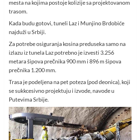
mesta na kojima postoje kolizije sa projektovanom
trasom.
Kada budu gotovi, tuneli Laz i Munjino Brdobiće
najduži u Srbiji.
Za potrebe osiguranja kosina preduseka samo na
izlazu iz tunela Laz potrebno je izvesti 3.256
metara šipova prečnika 900 mm i 896 m šipova
prečnika 1.200 mm.
Trasa je podeljena na pet poteza (pod deonica), koji
se sukkcesivno projektuju i izvode, navode u
Putevima Srbije.