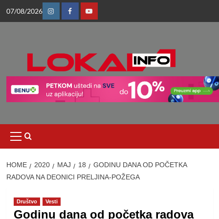
Skip
07/08/2026
to
Instagram
Facebook
Youtube
content
Primary
Menu
HOME
2020
МАЈ
18
GODINU DANA OD POČETKA
RADOVA NA DEONICI PRELJINA-POŽEGA
Društvo
Vesti
Godinu dana od početka radova