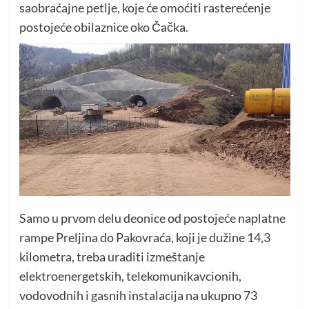
saobraćajne petlje, koje će omoćiti rasterećenje
postojeće obilaznice oko Čačka.
Samo u prvom delu deonice od postojeće naplatne
rampe Preljina do Pakovraća, koji je dužine 14,3
kilometra, treba uraditi izmeštanje
elektroenergetskih, telekomunikavcionih,
vodovodnih i gasnih instalacija na ukupno 73