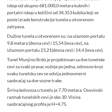
iskop od ukupno 681.000,0 metara kubnih i
portalni iskop u količini od 34.353 kubika koji se
posle izrade konstrukcije tunela u otvorenom
zatrpava.
Dužine tunela u otvorenom su: na ulaznom portalu
9,8 metara (desna cev) i 15,54 (leva cev), na
izlaznom portalu 23,21(desna cev) i 14,4 (leva cev).
Tunel Munjino Brdo je projektovan sa dve tunelske
cevi za svaki pravac vožnje po jedna, odnosno kroz
svaku tunelsku cev se odvija jednosmerni
saobraćaj sa dve vozne trake.
Širina kolovoza u tunelu je 7.70 metara. Osovinski
razmak tunelskih cevi je oko 30. Visina
saobraćajnog profila je H=4.75.