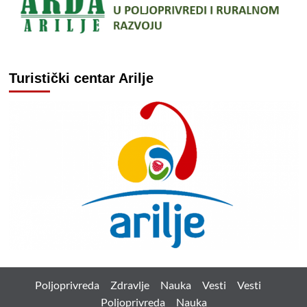
Turistički centar Arilje
Poljoprivreda
Zdravlje
Nauka
Vesti
Vesti
Poljoprivreda
Nauka