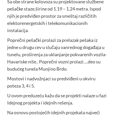
Sa obe strane kolovoza su projektovane službene
pešačke staze,širine od 1.19 – 1.24 metra. Ispod
njih je predviđen prostor za smeštaj različitih
elektorenergetskih i telekomunikacionih
instalacija.
Poprečni pešački prolazi za prelazak pešaka iz
jedne u drugu cev u slučaju vanrednog događaja u
tunelu, proširenja za uklanjanje pokvarenih vozila-
Havariske niše.. Poprečni vozni prolazi….deo su
budućeg tunela Munjino Brdo.
Mostovi i nadvožnjaci su predviđeni u okviru
poteza 3, 4 i 5.
U ovom preduzeću kažu da se projekti nalaze u fazi
Idejnog projekta i idejnih rešenja.
Na osnovu postojećih idejnih projekata najveći