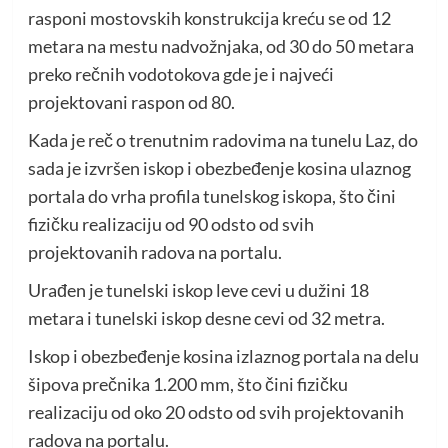
rasponi mostovskih konstrukcija kreću se od 12
metara na mestu nadvožnjaka, od 30 do 50 metara
preko rečnih vodotokova gde je i najveći
projektovani raspon od 80.
Kada je reč o trenutnim radovima na tunelu Laz, do
sada je izvršen iskop i obezbeđenje kosina ulaznog
portala do vrha profila tunelskog iskopa, što čini
fizičku realizaciju od 90 odsto od svih
projektovanih radova na portalu.
Urađen je tunelski iskop leve cevi u dužini 18
metara i tunelski iskop desne cevi od 32 metra.
Iskop i obezbeđenje kosina izlaznog portala na delu
šipova prečnika 1.200 mm, što čini fizičku
realizaciju od oko 20 odsto od svih projektovanih
radova na portalu.