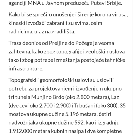
agenciji MNA u Javnom preduzeću Putevi Srbije.
Kako bi se sprečilo unošenje i širenje korona virusa,
kineski izvođači zabranili su svima, osim
radnicima, ulaz na gradilišta.
Trasa deonice od Preljine do Požege je veoma
zahtevna, kako zbog topografije i geoloških uslova
tako i zbog potrebe izmeštanja postojeće tehničke
infrastrukture.
Topografski i geomorfološki uslovi su uslovili
potrebu za projektovanjem i izvođenjem ukupno
tri tunela Munjino Brdo (oko 2.800 metara), Laz
(dve cevi oko 2.700 i 2.900) i Trbušani (oko 300), 35
mostova ukupne dužine 5.196 metara, četiri
nadvožnjaka ukupne dužine 592, kao i izgradnju
1.912.000 metara kubnih nasipa i dve kompletne