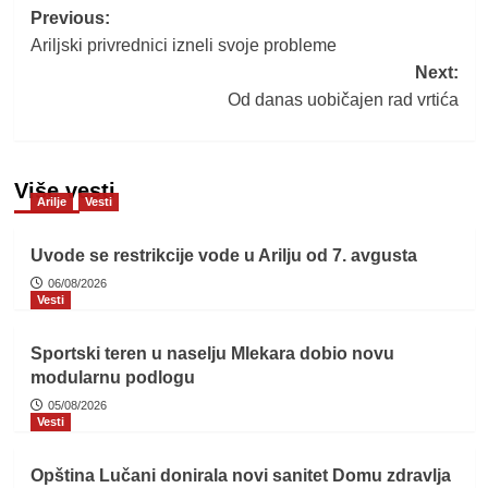
Post
Previous:
Ariljski privrednici izneli svoje probleme
navigation
Next:
Od danas uobičajen rad vrtića
Više vesti
Arilje
Vesti
Uvode se restrikcije vode u Arilju od 7. avgusta
06/08/2026
Vesti
Sportski teren u naselju Mlekara dobio novu
modularnu podlogu
05/08/2026
Vesti
Opština Lučani donirala novi sanitet Domu zdravlja