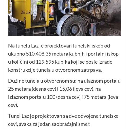
Na tunelu Laz je projektovan tunelski iskop od
ukupno 510.408,35 metara kubnih i portalni iskop
u količini od 129.595 kubika koji se posle izrade
konstrukcije tunela u otvorenom zatrpava.
Dužine tunela u otvorenom su: na ulaznom portalu
25 metara (desna cev) i 15,06 (leva cev), na
izlaznom portalu 100 (desna cev) i 75 metara (leva
cev).
Tunel Laz je projektovan sa dve odvojene tunelske
cevi, svaka za jedan saobraćajni smer.