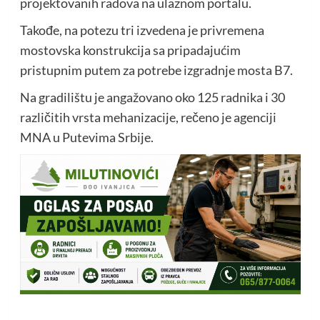
projektovanih radova na ulaznom portalu.
Takođe, na potezu tri izvedena je privremena
mostovska konstrukcija sa pripadajućim
pristupnim putem za potrebe izgradnje mosta B7.
Na gradilištu je angažovano oko 125 radnika i 30
različitih vrsta mehanizacije, rečeno je agenciji
MNA u Putevima Srbije.