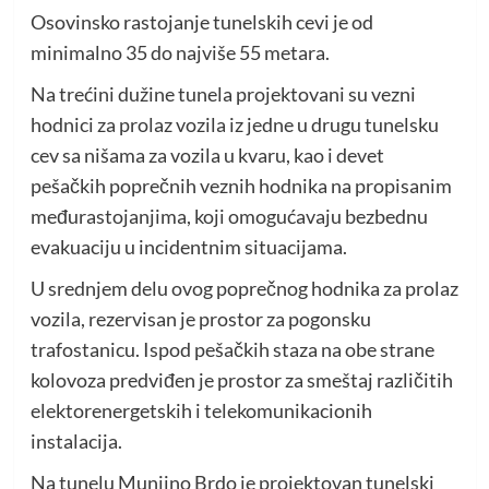
Osovinsko rastojanje tunelskih cevi je od
minimalno 35 do najviše 55 metara.
Na trećini dužine tunela projektovani su vezni
hodnici za prolaz vozila iz jedne u drugu tunelsku
cev sa nišama za vozila u kvaru, kao i devet
pešačkih poprečnih veznih hodnika na propisanim
međurastojanjima, koji omogućavaju bezbednu
evakuaciju u incidentnim situacijama.
U srednjem delu ovog poprečnog hodnika za prolaz
vozila, rezervisan je prostor za pogonsku
trafostanicu. Ispod pešačkih staza na obe strane
kolovoza predviđen je prostor za smeštaj različitih
elektorenergetskih i telekomunikacionih
instalacija.
Na tunelu Munjino Brdo je projektovan tunelski