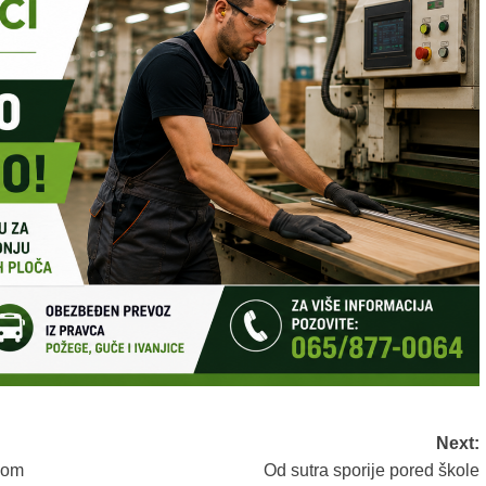
Next:
nom
Od sutra sporije pored škole