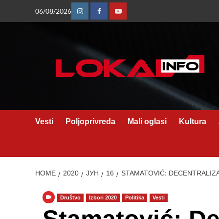
Skip
06/08/2026
Instagram
Facebook
Youtube
to
content
Vesti
Poljoprivreda
Mali oglasi
Kultura
HOME
2020
ЈУН
16
STAMATOVIĆ: DECENTRALIZ
Društvo
Izbori 2020
Politika
Vesti