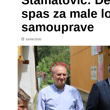
Stamatović: De
spas za male l
samouprave
16/06/2020