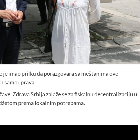
gde je imao prilku da porazgovara sa meštanima ove
nih samouprava.
, Zdrava Srbija zalaže se za fiskalnu decentralizaciju u
budžetom prema lokalnim potrebama.