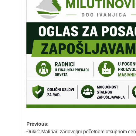
Post
Previous:
Đukić: Malinari zadovoljni početnom otkupnom ce
navigation