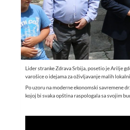
Lider stranke Zdrava Srbija, posetio je Arilje 
varošice o idejama za oživljavanje malih lokal
Po uzoru na moderne ekonomski savremene države
kojoj bi svaka opština raspologala sa svojim 