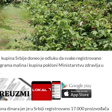
 kupina Srbije doneo je odluku da svako registrovano
rama malina i kupina pokloni Ministarstvu zdravlja u
.
ona dinara jer je u Srbiji registrovano 17.000 proizvođača