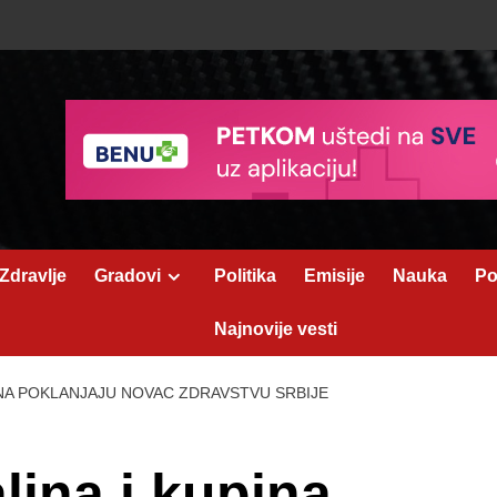
Zdravlje
Gradovi
Politika
Emisije
Nauka
Po
Najnovije vesti
INA POKLANJAJU NOVAC ZDRAVSTVU SRBIJE
lina i kupina