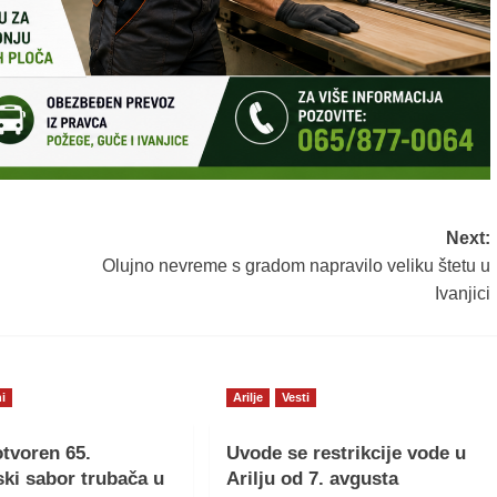
Next:
Olujno nevreme s gradom napravilo veliku štetu u
Ivanjici
i
Arilje
Vesti
tvoren 65.
Uvode se restrikcije vode u
ki sabor trubača u
Arilju od 7. avgusta