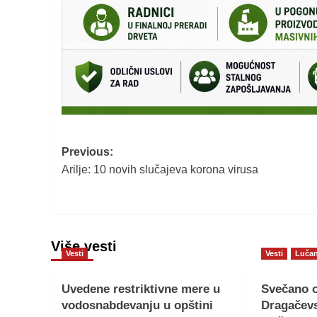
Post
Previous:
Arilje: 10 novih slučajeva korona virusa
navigation
Više vesti
Vesti
Vesti
Lučan
Uvedene restriktivne mere u
Svečano o
vodosnabdevanju u opštini
Dragačevs