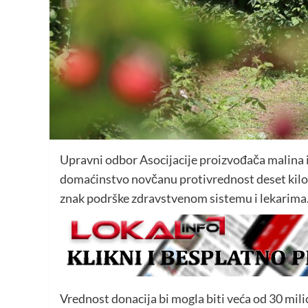
Upravni odbor Asocijacije proizvođača malina i
domaćinstvo novčanu protivrednost deset kilog
znak podrške zdravstvenom sistemu i lekarima
Vrednost donacija bi mogla biti veća od 30 mili