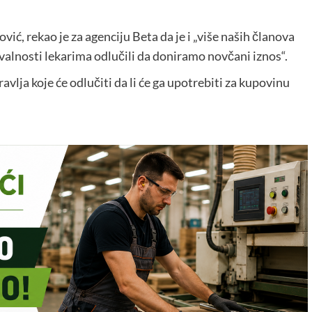
ć, rekao je za agenciju Beta da je i „više naših članova
hvalnosti lekarima odlučili da doniramo novčani iznos“.
vlja koje će odlučiti da li će ga upotrebiti za kupovinu