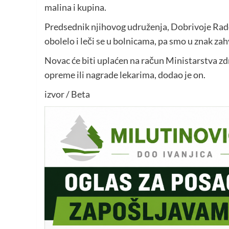
malina i kupina.
Predsednik njihovog udruženja, Dobrivoje Radovi
obolelo i leči se u bolnicama, pa smo u znak za
Novac će biti uplaćen na račun Ministarstva zdra
opreme ili nagrade lekarima, dodao je on.
izvor / Beta