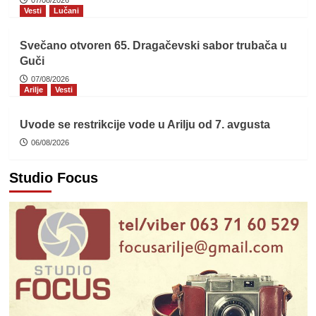
Vesti
Lučani
Svečano otvoren 65. Dragačevski sabor trubača u
Guči
07/08/2026
Arilje
Vesti
Uvode se restrikcije vode u Arilju od 7. avgusta
06/08/2026
Studio Focus