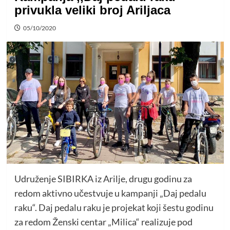
privukla veliki broj Ariljaca
05/10/2020
Udruženje SIBIRKA iz Arilje, drugu godinu za
redom aktivno učestvuje u kampanji „Daj pedalu
raku“. Daj pedalu raku je projekat koji šestu godinu
za redom Ženski centar „Milica“ realizuje pod