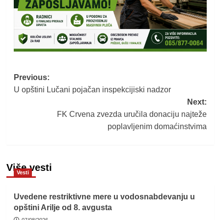
Post
Previous:
U opštini Lučani pojačan inspekcijiski nadzor
navigation
Next:
FK Crvena zvezda uručila donaciju najteže
poplavljenim domaćinstvima
Više vesti
Vesti
Uvedene restriktivne mere u vodosnabdevanju u
opštini Arilje od 8. avgusta
07/08/2026