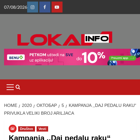
Skip
07/08/2026
to
Instagram
Facebook
Youtube
content
Primary
Menu
HOME
2020
ОКТОБАР
5
KAMPANJA ,,DAJ PEDALU RAKU“
PRIVUKLA VELIKI BROJ ARILJACA
Društvo
Vesti
Kampanja ,,Daj pedalu raku“