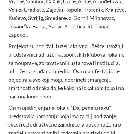
Vranje, Sombor, Čačak, Užice, Arilje, Aranđelovac,
Veliko Gradište, Zaječar, Topola, Trstenik, Kraljevo,
Kučevo, Svrljig, Smederevo, Gornji Milanovac,
Jošanička Banja, Šabac, Subotica, Stopanja,
Lapovo..
Projekat su podržali i uzeli aktivno učešće u vožnji,
predstavnici udruženja, sportskih klubova, lokalne
samouprava, zdravstvenih ustanova i institucija,
udruženja građana i medija. Ova manifestacija je
objedinila sve koji mogu doprineti smanjenju
smrtnosti od raka dojke kako na lokalnom tako i na
nacionalnom nivou.
Osim ujedinjenja na lokalu “Daj pedalu raku”
predstavlja kampanju koja ima za cilj podizanje
svesti cele društvene zajednice, a posebno žena o
značaju preventivnih i redovnih pregleda dojki,