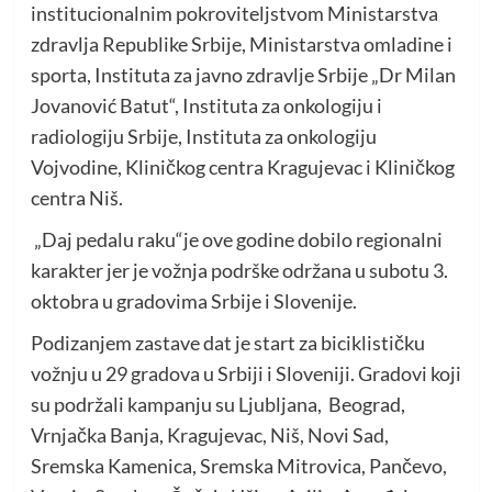
institucionalnim pokroviteljstvom Ministarstva
zdravlja Republike Srbije, Ministarstva omladine i
sporta, Instituta za javno zdravlje Srbije „Dr Milan
Jovanović Batut“, Instituta za onkologiju i
radiologiju Srbije, Instituta za onkologiju
Vojvodine, Kliničkog centra Kragujevac i Kliničkog
centra Niš.
„Daj pedalu raku“je ove godine dobilo regionalni
karakter jer je vožnja podrške održana u subotu 3.
oktobra u gradovima Srbije i Slovenije.
Podizanjem zastave dat je start za biciklističku
vožnju u 29 gradova u Srbiji i Sloveniji. Gradovi koji
su podržali kampanju su Ljubljana, Beograd,
Vrnjačka Banja, Kragujevac, Niš, Novi Sad,
Sremska Kamenica, Sremska Mitrovica, Pančevo,