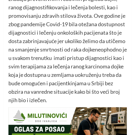
ranog dijagnostifikovanja i lečenja bolesti, kao i
promovisanju zdravih stilova života. Ove godine je
zbog pandemije Covid-19 bila otežana dostupnost
dijagnostici i lečenju onkoloških pacijenata što je
dosta zabrinjavajuće jer ukoliko želimo da utičemo
na smanjenje smrtnosti od raka dojkeneophodno je
u svakom trenutku imati pristup dijagnostici kao i
svim terapijama za lečenja ranog karcinoma dojke
koja je dostupna u zemljama uokruženju treba da
bude omogućen i pacijentkinjama u Srbiji bez
obzira na vanredne situacije kako bi što veći broj
njih bio i izlečen.