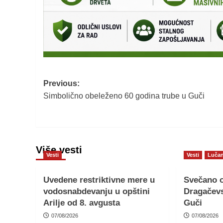
Post
Previous:
Simbolično obeleženo 60 godina trube u Guči
navigation
Više vesti
Vesti
Vesti
Lučan
Uvedene restriktivne mere u
Svečano o
vodosnabdevanju u opštini
Dragačevs
Arilje od 8. avgusta
Guči
07/08/2026
07/08/2026