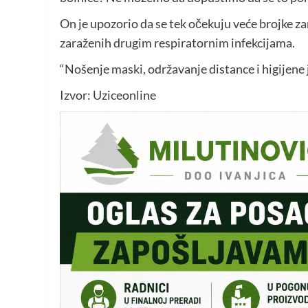
On je upozorio da se tek očekuju veće brojke zar
zaraženih drugim respiratornim infekcijama.
“Nošenje maski, održavanje distance i higijene j
Izvor: Uziceonline