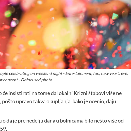
ple celebrating on weekend night - Entertainment, fun, new year's eve,
est concept - Defocused photo
 će insistirati na tome da lokalni Krizni štabovi više ne
, pošto upravo takva okupljanja, kako je ocenio, daju
o da je pre nedelju dana u bolnicama bilo nešto više od
359.