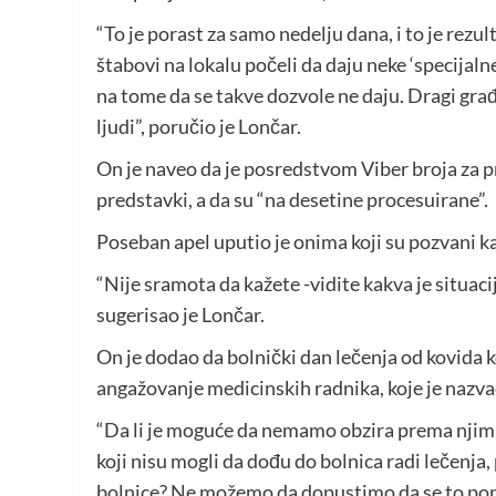
“To je porast za samo nedelju dana, i to je rezul
štabovi na lokalu počeli da daju neke ‘specijalne
na tome da se takve dozvole ne daju. Dragi građ
ljudi”, poručio je Lončar.
On je naveo da je posredstvom Viber broja za pr
predstavki, a da su “na desetine procesuirane”.
Poseban apel uputio je onima koji su pozvani kao
“Nije sramota da kažete -vidite kakva je situaci
sugerisao je Lončar.
On je dodao da bolnički dan lečenja od kovida 
angažovanje medicinskih radnika, koje je nazvao
“Da li je moguće da nemamo obzira prema njima?
koji nisu mogli da dođu do bolnica radi lečenja
bolnice? Ne možemo da dopustimo da se to pono