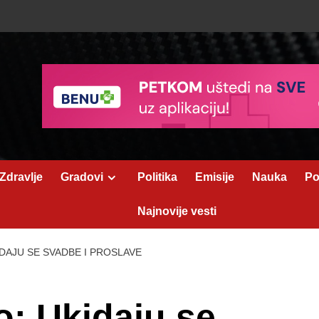
Zdravlje
Gradovi
Politika
Emisije
Nauka
Po
Najnovije vesti
IDAJU SE SVADBE I PROSLAVE
o: Ukidaju se