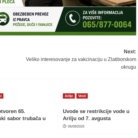
Next:
Veliko interesovanje za vakcinaciju u Zlatiborskom
okrugu
i
Arilje
Vesti
tvoren 65.
Uvode se restrikcije vode u
ki sabor trubača u
Arilju od 7. avgusta
06/08/2026