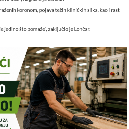
aženih koronom, pojava težih kliničkih slika, kao i rast
e jedino što pomaže”, zaključio je Lončar.