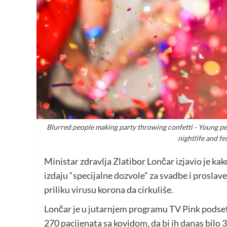
Blurred people making party throwing confetti - Young peo
nightlife and f
Ministar zdravlja Zlatibor Lončar izjavio je kako
izdaju “specijalne dozvole” za svadbe i proslave
priliku virusu korona da cirkuliše.
Lončar je u jutarnjem programu TV Pink podseti
270 pacijenata sa kovidom, da bi ih danas bilo 