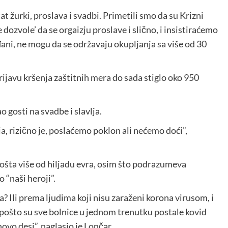
tat žurki, proslava i svadbi. Primetili smo da su Krizni
 dozvole’ da se orgaizju proslave i slično, i insistiraćemo
ani, ne mogu da se održavaju okupljanja sa više od 30
ijavu kršenja zaštitnih mera do sada stiglo oko 950
 gosti na svadbe i slavlja.
ja, rizično je, poslaćemo poklon ali nećemo doći”,
košta više od hiljadu evra, osim što podrazumeva
 “naši heroji”.
 Ili prema ljudima koji nisu zaraženi korona virusom, i
, pošto su sve bolnice u jednom trenutku postale kovid
vo desi”, naglasio je Lončar.