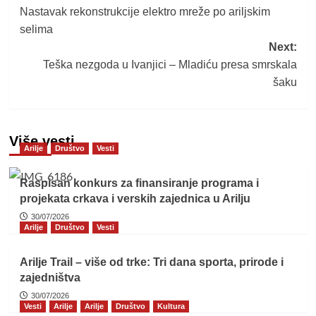
Nastavak rekonstrukcije elektro mreže po ariljskim
navigation
selima
Next:
Teška nezgoda u Ivanjici – Mladiću presa smrskala
šaku
Više vesti
Arilje
Društvo
Vesti
Raspisan konkurs za finansiranje programa i
projekata crkava i verskih zajednica u Arilju
30/07/2026
Arilje
Društvo
Vesti
Arilje Trail – više od trke: Tri dana sporta, prirode i
zajedništva
30/07/2026
Vesti
Arilje
Arilje
Društvo
Kultura