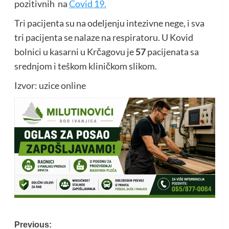
pozitivnih na
Covid 19.
Tri pacijenta su na odeljenju intezivne nege, i sva
tri pacijenta se nalaze na respiratoru. U Kovid
bolnici u kasarni u Krčagovu je
57
pacijenata sa
srednjom i teškom kliničkom slikom.
Izvor: uzice online
Post
Previous: