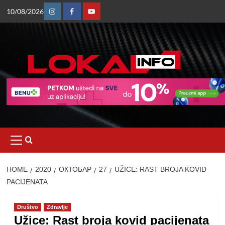
Skip
10/08/2026
to
Instagram
Facebook
Youtube
content
Primary
Menu
HOME
2020
ОКТОБАР
27
UŽICE: RAST BROJA KOVID
PACIJENATA
Društvo
Zdravlje
Užice: Rast broja kovid pacijenata