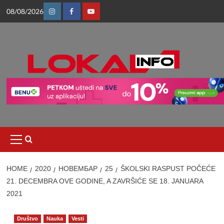
Skip
08/08/2026
to
Instagram
Facebook
Youtube
content
Primary
Menu
HOME
2020
НОВЕМБАР
25
ŠKOLSKI RASPUST POČEĆE
21. DECEMBRA OVE GODINE, A ZAVRŠIĆE SE 18. JANUARA
2021
Društvo
Nauka
Vesti