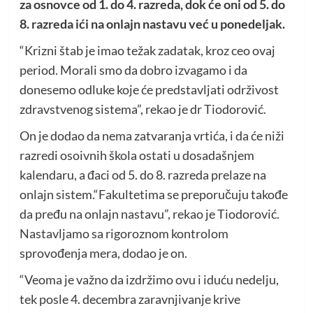
za osnovce od 1. do 4. razreda, dok će oni od 5. do
8. razreda ići na onlajn nastavu već u ponedeljak.
“Krizni štab je imao težak zadatak, kroz ceo ovaj
period. Morali smo da dobro izvagamo i da
donesemo odluke koje će predstavljati održivost
zdravstvenog sistema”, rekao je dr Tiodorović.
On je dodao da nema zatvaranja vrtića, i da će niži
razredi osoivnih škola ostati u dosadašnjem
kalendaru, a đaci od 5. do 8. razreda prelaze na
onlajn sistem.“Fakultetima se preporučuju takođe
da pređu na onlajn nastavu”, rekao je Tiodorović.
Nastavljamo sa rigoroznom kontrolom
sprovođenja mera, dodao je on.
“Veoma je važno da izdržimo ovu i iduću nedelju,
tek posle 4. decembra zaravnjivanje krive