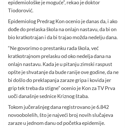
epidemiološke je moguće”, rekao je doktor
Tiodorović.
Epidemiolog Predrag Kon ocenio je danas da, i ako
dođe do prelaska škola na onlajn nastavu, da bi on
bio kratkotrajan i da bi trajao možda nedelju dana.
“Ne govorimo o prestanku rada škola, već
kratkotrajnom prelasku od oko nedelja dana na
onlajn nastavu. Kada je u pitanju zimski raspust
opšte je shvatanje da bude ranije ove godine, da ne
bi došlo do preklapanja zaraze gripa i kovida jer
grip tek treba da stigne” ocenio je Kon za TV Prva
uoči današnje sednice Kriznog štaba.
Tokom jučerašnjeg dana registrovano je 6.842
novoobolelih, što je najveći broj novih slučajeva
zaraze u jednom danu od početka epidemije.