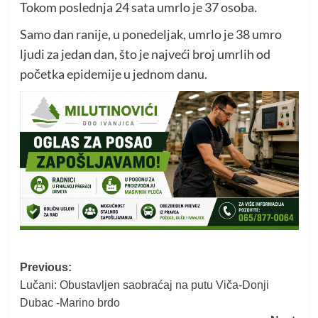
Tokom poslednja 24 sata umrlo je 37 osoba.
Samo dan ranije, u ponedeljak, umrlo je 38 umro
ljudi za jedan dan, što je najveći broj umrlih od
početka epidemije u jednom danu.
Post
Previous:
Lučani: Obustavljen saobraćaj na putu Viča-Donji
navigation
Dubac -Marino brdo