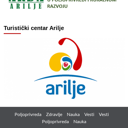
Turistički centar Arilje
Poljoprivreda
Zdravlje
Nauka
Vesti
Vesti
Poljoprivreda
Nauka