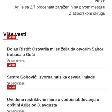
Next:
Arilje sa 2.7 procenata zaraženih na prvom mestu u
Zlatiborskom okrugu
Više vesti
Vesti
Bojan Ristić: Ostvarila mi se želja da otvorim Sabor
trubača u Guči
08/08/2026
Vesti
Sestre Gobović: Izvorna muzika osvaja i mlade
08/08/2026
Vesti
Uvedene restriktivne mere u vodosnabdevanju u
opštini Arilje od 8. avgusta
07/08/2026