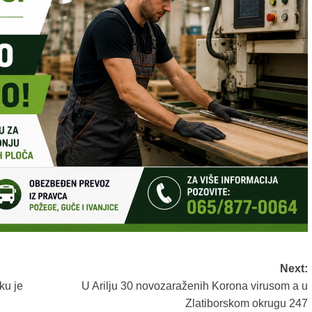
Next:
ku je
U Arilju 30 novozaraženih Korona virusom a u
Zlatiborskom okrugu 247