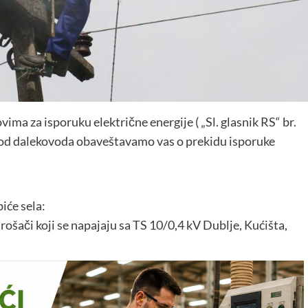
ima za isporuku električne energije ( „Sl. glasnik RS“ br.
spod dalekovoda obaveštavamo vas o prekidu isporuke
iće sela:
rošači koji se napajaju sa TS 10/0,4 kV Dublje, Kućišta,