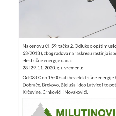
Na osnovu Čl. 59. tačka 2. Odluke o opštim uslov
63/2013 ), zbog radova na raskresu rastinja i
električne energije dana:
28 i 29. 11. 2020. g. u vremenu:
Od 08:00 do 16:00 sati bez električne energije b
Dobrače, Brekovo, Bjeluša i deo Latvice i to pot
Krčevine, Crnkovići i Novakovići.