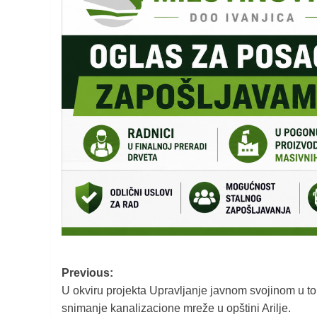
Post
Previous:
U okviru projekta Upravljanje javnom svojinom u to
navigation
snimanje kanalizacione mreže u opštini Arilje.