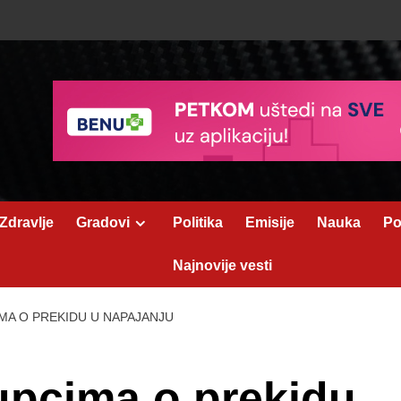
Zdravlje
Gradovi
Politika
Emisije
Nauka
Po
Najnovije vesti
MA O PREKIDU U NAPAJANJU
upcima o prekidu