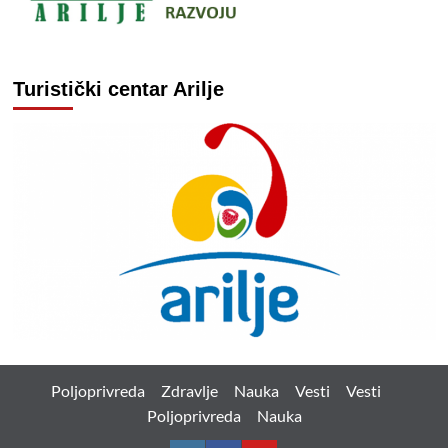
Turistički centar Arilje
Poljoprivreda
Zdravlje
Nauka
Vesti
Vesti
Poljoprivreda
Nauka