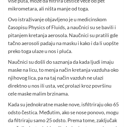
više puta, može da filtrira čestice veće od pet
mikrometara, ali ništa manje od toga.
Ovo istraživanje objavljeno je u medicinskom
časopisu Physics of Fluids, a naučnici su se bavili i
pitanjem kretanja aerosola. Naučnici su pratili gde
tačno aerosoli padaju na masku i kako i da li uopšte
preko toga ulaze u nos i pluća.
Naučnici su došli do saznanja da kada ljudi imaju
maske na licu, to menja način kretanja vazduha oko
njihovog lica, pa na taj način vazduh ne ulazi
direktno u nos ili usta, već prolazi kroz površinu
cele maske malim brzinama.
Kada su jednokratne maske nove, isfiltriraju oko 65
odsto čestica. Međutim, ako se nose ponovo, mogu
da filtriraju samo 25 odsto. Prema tome, zaključak