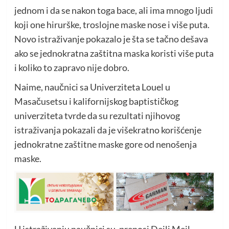
jednom i da se nakon toga bace, ali ima mnogo ljudi
koji one hirurške, troslojne maske nose i više puta.
Novo istraživanje pokazalo je šta se tačno dešava
ako se jednokratna zaštitna maska koristi više puta
i koliko to zapravo nije dobro.
Naime, naučnici sa Univerziteta Louel u
Masačusetsu i kalifornijskog baptističkog
univerziteta tvrde da su rezultati njihovog
istraživanja pokazali da je višekratno korišćenje
jednokratne zaštitne maske gore od nenošenja
maske.
U istraživanju naučnici su, prenosi Dejli Mejl,