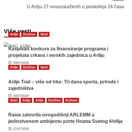
U Arilju 27 novozaraženih u poslednja 24 časa
Više vesti
Arilje
Društvo
Vesti
Raspisan konkurs za finansiranje programa i
projekata crkava i verskih zajednica u Arilju
30/07/2026
Arilje
Društvo
Vesti
Arilje Trail – više od trke: Tri dana sporta, prirode i
zajedništva
30/07/2026
Vesti
Arilje
Arilje
Društvo
Kultura
Rasia zatvorila ovogodišnji ARLEMM u
jedinstvenom ambijentu porte Hrama Svetog Ahilija
27/07/2026