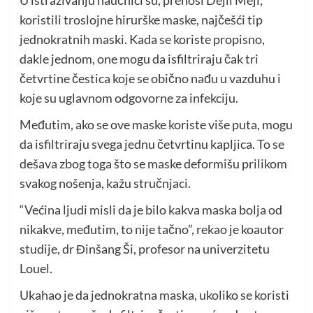
koristili troslojne hirurške maske, najčešći tip
jednokratnih maski. Kada se koriste propisno,
dakle jednom, one mogu da isfiltriraju čak tri
četvrtine čestica koje se obično nađu u vazduhu i
koje su uglavnom odgovorne za infekciju.
Međutim, ako se ove maske koriste više puta, mogu
da isfiltriraju svega jednu četvrtinu kapljica. To se
dešava zbog toga što se maske deformišu prilikom
svakog nošenja, kažu stručnjaci.
“Većina ljudi misli da je bilo kakva maska bolja od
nikakve, međutim, to nije tačno”, rekao je koautor
studije, dr Đinšang Ši, profesor na univerzitetu
Louel.
Ukahao je da jednokratna maska, ukoliko se koristi