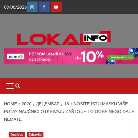
Skip
09/08/2026
to
Instagram
Facebook
Youtube
content
Primary
Menu
HOME
2020
ДЕЦЕМБАР
18
NOSITE ISTU MASKU VIŠE
PUTA? NAUČNICI OTKRIVAJU ZAŠTO JE TO GORE NEGO DA JE
NEMATE
Društvo
Zdravlje