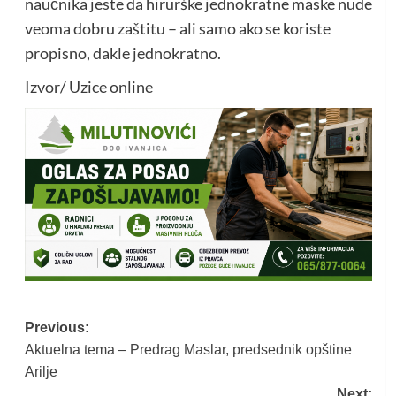
naučnika jeste da hirurške jednokratne maske nude
veoma dobru zaštitu – ali samo ako se koriste
propisno, dakle jednokratno.
Izvor/ Uzice online
Post
Previous:
Aktuelna tema – Predrag Maslar, predsednik opštine
navigation
Arilje
Next: