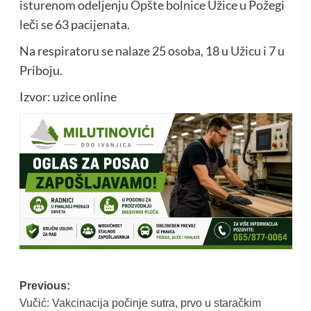
isturenom odeljenju Opšte bolnice Užice u Požegi
leči se 63 pacijenata.
Na respiratoru se nalaze 25 osoba, 18 u Užicu i 7 u
Priboju.
Izvor: uzice online
Post
Previous:
Vučić: Vakcinacija počinje sutra, prvo u staračkim
navigation