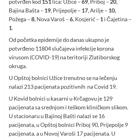
potvrđen kod
151
lica: Užice –
69
, Priboj –
20
,
Bajina Bašta –
19
, Prijepolje –
17
, Arilje –
10,
Požega –
8
, Nova Varoš –
6
, Kosjerić –
1
i Čajetina –
1
.
Od početka epidemije do danas ukupno je
potvrđeno 11804 slučajeva infekcije korona
virusom (COVID-19) na teritoriji Zlatiborskog
okruga.
U Opštoj bolnici Užice trenutno se na lečenju
nalazi 213 pacijenata pozitivnih na Covid 19.
U Kovid bolnici u kasarni u Krčagovu je 129
pacijenata sa srednjom i teškom kliničkom slikom.
U stacionaru u Bajinoj Bašti nalazi se 16
pacijenata, u Opštoj bolnici Priboj 90, Prijepolje 9
pacijenata, a u Novoj Varoši 17 pacijenata. U