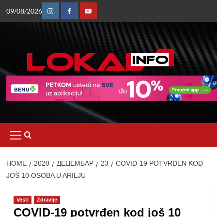
Skip
09/08/2026
to
Instagram
Facebook
Youtube
content
Primary
Menu
HOME
2020
ДЕЦЕМБАР
23
COVID-19 POTVRĐEN KOD
JOŠ 10 OSOBA U ARILJU
Vesti
Zdravlje
COVID-19 potvrđen kod još 10