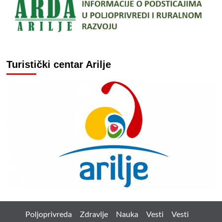
Turistički centar Arilje
Poljoprivreda
Zdravlje
Nauka
Vesti
Vesti