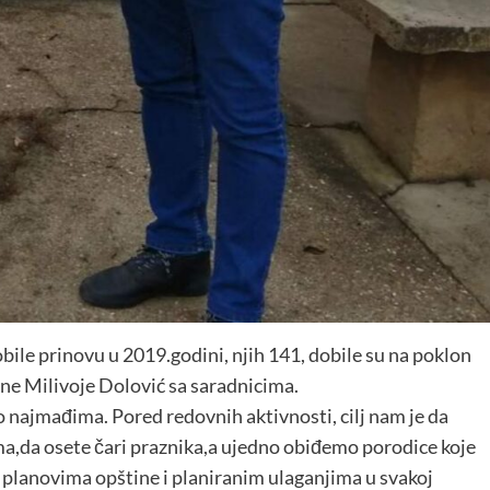
obile prinovu u 2019.godini, njih 141, dobile su na poklon
ine Milivoje Dolović sa saradnicima.
 najmađima. Pored redovnih aktivnosti, cilj nam je da
,da osete čari praznika,a ujedno obiđemo porodice koje
a planovima opštine i planiranim ulaganjima u svakoj