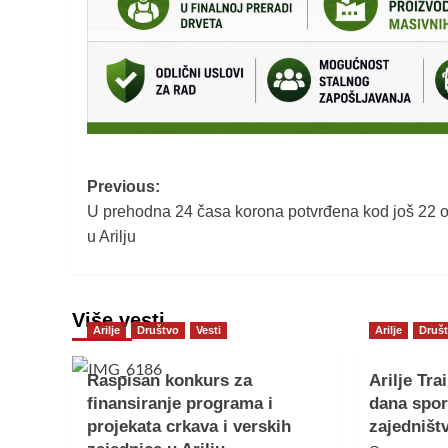
Post
Previous:
U prehodna 24 časa korona potvrđena kod još 22 
navigation
u Arilju
Više vesti
Arilje
Društvo
Vesti
Arilje
Druš
Raspisan konkurs za
Arilje Trai
finansiranje programa i
dana sport
projekata crkava i verskih
zajedništ