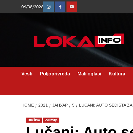
Skip
06/08/2026
Instagram
Facebook
Youtube
to
content
Vesti
Poljoprivreda
Mali oglasi
Kultura
HOME
2021
ЈАНУАР
5
LUČANI: AUTO SEDIŠTA 
Društvo
Zdravlje
Lučani: Auto s