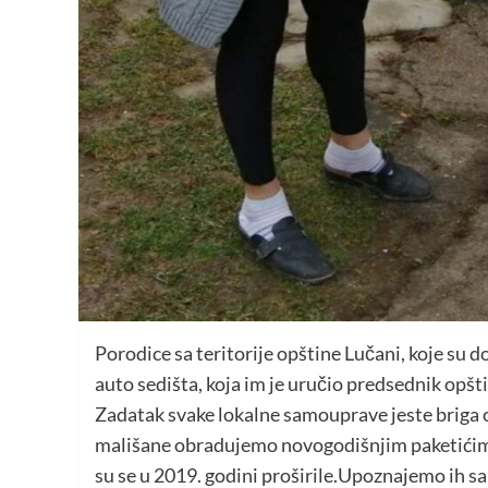
Porodice sa teritorije opštine Lučani, koje su d
auto sedišta, koja im je uručio predsednik opšt
Zadatak svake lokalne samouprave jeste briga o
mališane obradujemo novogodišnjim paketićima
su se u 2019. godini proširile.Upoznajemo ih s