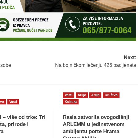
Next:
osobe
Na bolničkom lečenju 426 pacijenata
Vesti
Arilje
Arilje
Društvo
tvo
Vesti
Kultura
l – više od trke: Tri
Rasia zatvorila ovogodišnji
a, prirode i
ARLEMM u jedinstvenom
va
ambijentu porte Hrama