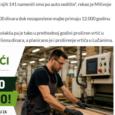
 njih 141 namenili smo po auto sedište“, rekao je Milivoje
00 dinara dok nezaposlene majke primaju 12.000 godinu
olakša pa je tako u prethodnoj godini proširen vrtić u
iona dinara, a planirano je i proširenje vrtića u Lučanima.