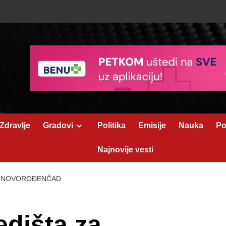
Zdravlje
Gradovi
Politika
Emisije
Nauka
Po
Najnovije vesti
ZA NOVOROĐENČAD
edišta za