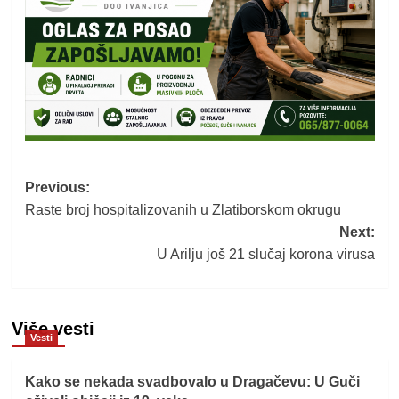
Post
Previous:
Raste broj hospitalizovanih u Zlatiborskom okrugu
navigation
Next:
U Arilju još 21 slučaj korona virusa
Više vesti
Vesti
Kako se nekada svadbovalo u Dragačevu: U Guči