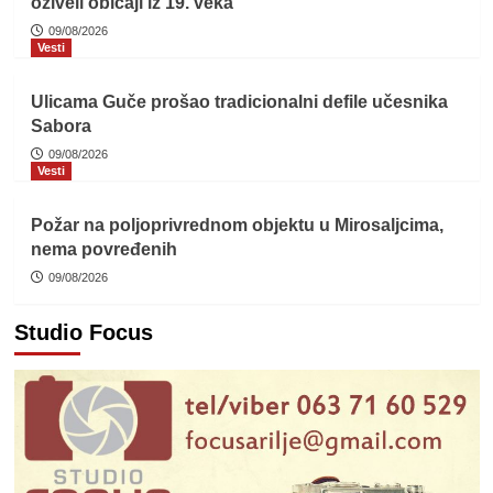
oživeli običaji iz 19. veka
09/08/2026
Vesti
Ulicama Guče prošao tradicionalni defile učesnika
Sabora
09/08/2026
Vesti
Požar na poljoprivrednom objektu u Mirosaljcima,
nema povređenih
09/08/2026
Studio Focus