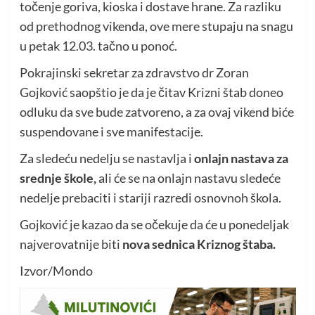
točenje goriva, kioska i dostave hrane. Za razliku
od prethodnog vikenda, ove mere stupaju na snagu
u petak 12.03. tačno u ponoć.
Pokrajinski sekretar za zdravstvo dr Zoran
Gojković saopštio je da je čitav Krizni štab doneo
odluku da sve bude zatvoreno, a za ovaj vikend biće
suspendovane i sve manifestacije.
Za sledeću nedelju se nastavlja i
onlajn nastava za
srednje škole,
ali će se na onlajn nastavu sledeće
nedelje prebaciti i stariji razredi osnovnoh škola.
Gojković je kazao da se očekuje da će u ponedeljak
najverovatnije biti
nova sednica Kriznog štaba.
Izvor/Mondo