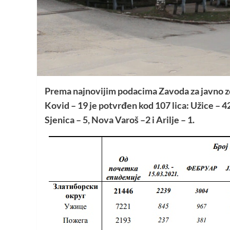
Prema najnovijim podacima Zavoda za javno zd
Kovid – 19 je potvrđen kod 107 lica: Užice – 42,
Sjenica – 5, Nova Varoš –2 i Arilje – 1.