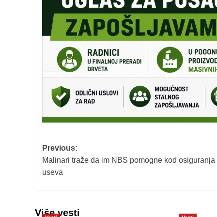
Post
Previous:
Malinari traže da im NBS pomogne kod osiguranja
navigation
useva
Više vesti