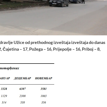
ravlje Užice od prethodnog izveštaja izveštaja do danas
 Čajetina – 17, Požega – 16, Prijepolje – 16, Priboj – 8,