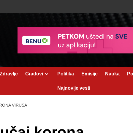
Zdravlje
Gradovi
Politika
Emisije
Nauka
Po
Najnovije vesti
ORONA VIRUSA
slučaj korona