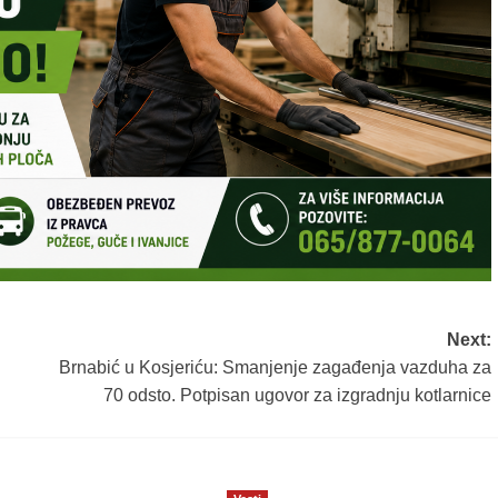
Next:
Brnabić u Kosjeriću: Smanjenje zagađenja vazduha za
70 odsto. Potpisan ugovor za izgradnju kotlarnice