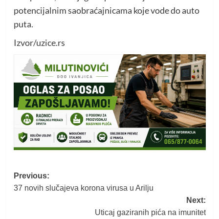
potencijalnim saobraćajnicama koje vode do auto
puta.
Izvor/uzice.rs
Post
Previous:
37 novih slučajeva korona virusa u Arilju
navigation
Next:
Uticaj gaziranih pića na imunitet