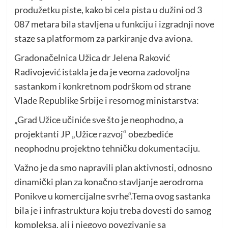
produžetku piste, kako bi cela pista u dužini od 3
087 metara bila stavljena u funkciju i izgradnji nove
staze sa platformom za parkiranje dva aviona.
Gradonačelnica Užica dr Jelena Raković
Radivojević istakla je da je veoma zadovoljna
sastankom i konkretnom podrškom od strane
Vlade Republike Srbije i resornog ministarstva:
„Grad Užice učiniće sve što je neophodno, a
projektanti JP „Užice razvoj“ obezbediće
neophodnu projektno tehničku dokumentaciju.
Važno je da smo napravili plan aktivnosti, odnosno
dinamički plan za konačno stavljanje aerodroma
Ponikve u komercijalne svrhe“.Tema ovog sastanka
bila je i infrastruktura koju treba dovesti do samog
kompleksa, ali i njegovo povezivanje sa