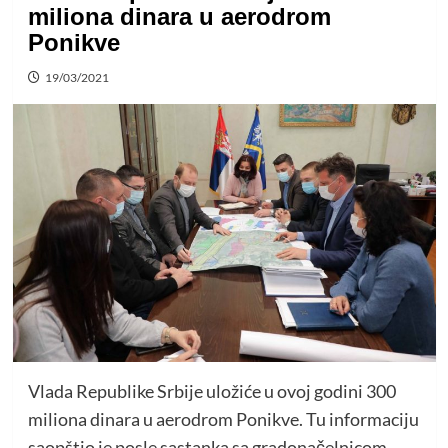
miliona dinara u aerodrom
Ponikve
19/03/2021
Vlada Republike Srbije uložiće u ovoj godini 300
miliona dinara u aerodrom Ponikve. Tu informaciju
saopštio je posle sastanka sa gradonačelnicom