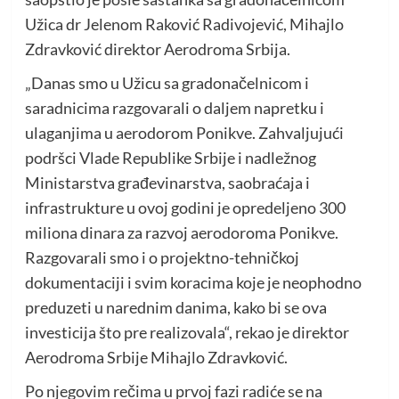
Užica dr Jelenom Raković Radivojević, Mihajlo
Zdravković direktor Aerodroma Srbija.
„Danas smo u Užicu sa gradonačelnicom i
saradnicima razgovarali o daljem napretku i
ulaganjima u aerodorom Ponikve. Zahvaljujući
podršci Vlade Republike Srbije i nadležnog
Ministarstva građevinarstva, saobraćaja i
infrastrukture u ovoj godini je opredeljeno 300
miliona dinara za razvoj aerodoroma Ponikve.
Razgovarali smo i o projektno-tehničkoj
dokumentaciji i svim koracima koje je neophodno
preduzeti u narednim danima, kako bi se ova
investicija što pre realizovala“, rekao je direktor
Aerodroma Srbije Mihajlo Zdravković.
Po njegovim rečima u prvoj fazi radiće se na