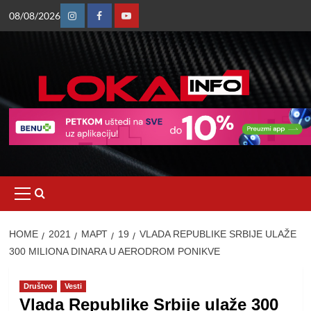
Skip
08/08/2026
to
Instagram
Facebook
Youtube
content
Primary
Menu
HOME
2021
МАРТ
19
VLADA REPUBLIKE SRBIJE ULAŽE
300 MILIONA DINARA U AERODROM PONIKVE
Društvo
Vesti
Vlada Republike Srbije ulaže 300