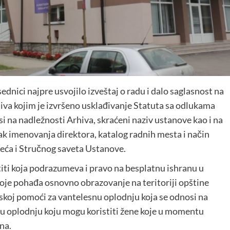
dnici najpre usvojilo izveštaj o radu i dalo saglasnost na
iva kojim je izvršeno usklađivanje Statuta sa odlukama
osi na nadležnosti Arhiva, skraćeni naziv ustanove kao i na
k imenovanja direktora, katalog radnih mesta i način
eća i Stručnog saveta Ustanove.
titi koja podrazumeva i pravo na besplatnu ishranu u
 koje pohađa osnovno obrazovanje na teritoriji opštine
jskoj pomoći za vantelesnu oplodnju koja se odnosi na
 oplodnju koju mogu koristiti žene koje u momentu
na.