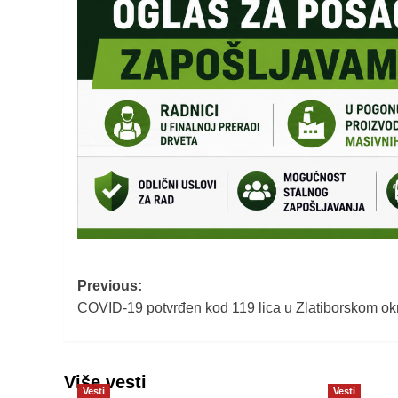
Post
Previous:
COVID-19 potvrđen kod 119 lica u Zlatiborskom ok
navigation
Više vesti
Vesti
Vesti