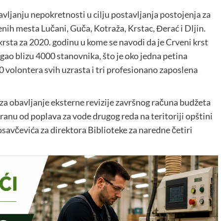
vljanju nepokretnosti u cilju postavljanja postojenja za
nih mesta Lučani, Guča, Kotraža, Krstac, Đerać i Dljin.
 krsta za 2020. godinu u kome se navodi da je Crveni krst
ao blizu 4000 stanovnika, što je oko jedna petina
 volontera svih uzrasta i tri profesionano zaposlena
 za obavljanje eksterne revizije završnog računa budžeta
ranu od poplava za vode drugog reda na teritoriji opštini
savčevića za direktora Biblioteke za naredne četiri