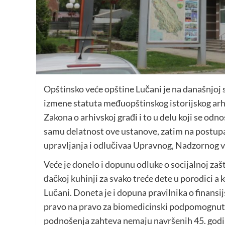
Opštinsko veće opštine Lučani je na današnjoj se
izmene statuta međuopštinskog istorijskog arh
Zakona o arhivskoj građi i to u delu koji se odn
samu delatnost ove ustanove, zatim na postupa
upravljanja i odlučivaa Upravnog, Nadzornog v
Veće je donelo i dopunu odluke o socijalnoj zaš
đačkoj kuhinji za svako treće dete u porodici a
Lučani. Doneta je i dopuna pravilnika o finansi
pravo na pravo za biomedicinski podpomognutu
podnošenja zahteva nemaju navršenih 45. godi