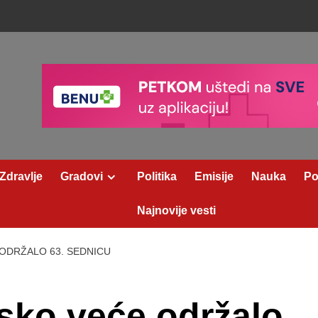
Zdravlje
Gradovi
Politika
Emisije
Nauka
Po
Najnovije vesti
 ODRŽALO 63. SEDNICU
sko veće održalo