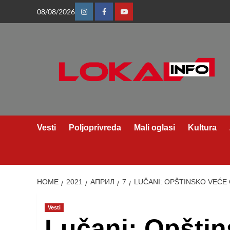
Skip
08/08/2026
Instagram
Facebook
Youtube
to
content
Vesti
Poljoprivreda
Mali oglasi
Kultura
HOME
2021
АПРИЛ
7
LUČANI: OPŠTINSKO VEĆE
Vesti
Lučani: Opštin