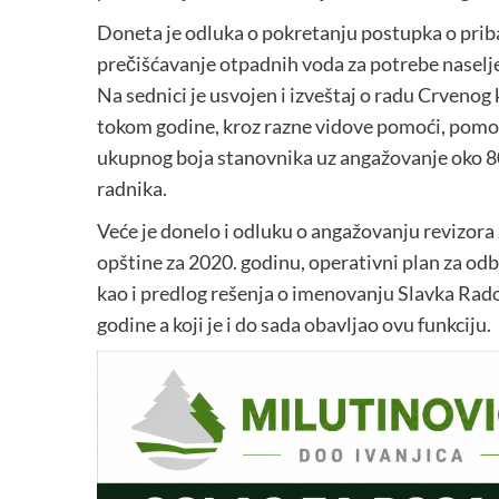
Doneta je odluka o pokretanju postupka o priba
prečišćavanje otpadnih voda za potrebe naselje
Na sednici je usvojen i izveštaj o radu Crvenog
tokom godine, kroz razne vidove pomoći, pomog
ukupnog boja stanovnika uz angažovanje oko 80
radnika.
Veće je donelo i odluku o angažovanju revizora
opštine za 2020. godinu, operativni plan za odb
kao i predlog rešenja o imenovanju Slavka Rado
godine a koji je i do sada obavljao ovu funkciju.