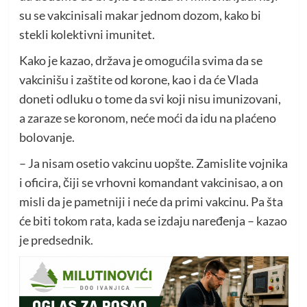
su se vakcinisali makar jednom dozom, kako bi
stekli kolektivni imunitet.
Kako je kazao, država je omogućila svima da se
vakcinišu i zaštite od korone, kao i da će Vlada
doneti odluku o tome da svi koji nisu imunizovani,
a zaraze se koronom, neće moći da idu na plaćeno
bolovanje.
– Ja nisam osetio vakcinu uopšte. Zamislite vojnika
i oficira, čiji se vrhovni komandant vakcinisao, a on
misli da je pametniji i neće da primi vakcinu. Pa šta
će biti tokom rata, kada se izdaju naređenja – kazao
je predsednik.