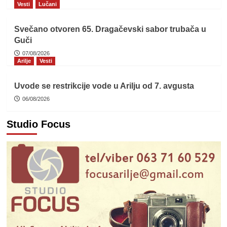
Vesti
Lučani
Svečano otvoren 65. Dragačevski sabor trubača u
Guči
07/08/2026
Arilje
Vesti
Uvode se restrikcije vode u Arilju od 7. avgusta
06/08/2026
Studio Focus