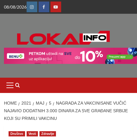
Skip
08/08/2026
to
Instagram
Facebook
Youtube
content
Primary
Menu
HOME
2021
МАЈ
5
NAGRADA ZA VAKCINISANE VUČIĆ
NAJAVIO DODATNIH 3.000 DINARA ZA SVE GRAĐANE SRBIJE
KOJI SU PRIMILI VAKCINU
Društvo
Vesti
Zdravlje