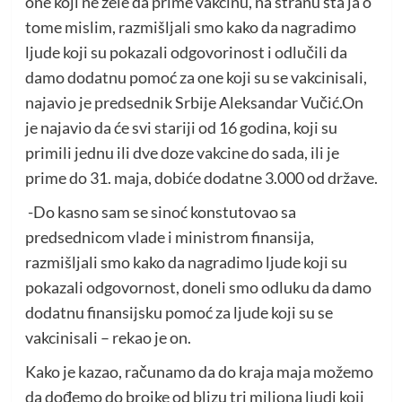
one koji ne žele da prime vakcinu, na stranu šta ja o
tome mislim, razmišljali smo kako da nagradimo
ljude koji su pokazali odgovorinost i odlučili da
damo dodatnu pomoć za one koji su se vakcinisali,
najavio je predsednik Srbije Aleksandar Vučić.On
je najavio da će svi stariji od 16 godina, koji su
primili jednu ili dve doze vakcine do sada, ili je
prime do 31. maja, dobiće dodatne 3.000 od države.
-Do kasno sam se sinoć konstutovao sa
predsednicom vlade i ministrom finansija,
razmišljali smo kako da nagradimo ljude koji su
pokazali odgovornost, doneli smo odluku da damo
dodatnu finansijsku pomoć za ljude koji su se
vakcinisali – rekao je on.
Kako je kazao, računamo da do kraja maja možemo
da dođemo do brojke od blizu tri miliona ljudi koji