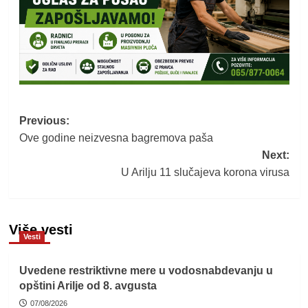
Post
Previous:
Ove godine neizvesna bagremova paša
navigation
Next:
U Arilju 11 slučajeva korona virusa
Više vesti
Vesti
Uvedene restriktivne mere u vodosnabdevanju u
opštini Arilje od 8. avgusta
07/08/2026