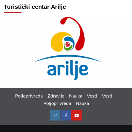
Turistički centar Arilje
Poljoprivreda
Zdravlje
Nauka
Vesti
Vesti
Poljoprivreda
Nauka
Instagram
Facebook
Youtube