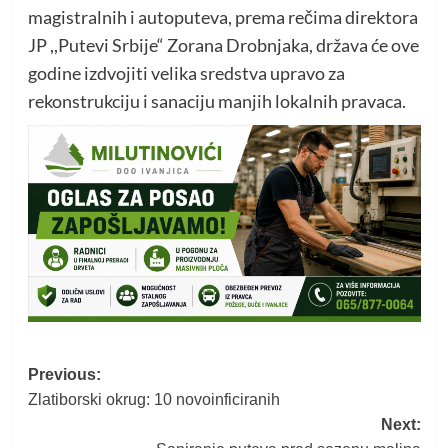
magistralnih i autoputeva, prema rečima direktora
JP ,,Putevi Srbije“ Zorana Drobnjaka, država će ove
godine izdvojiti velika sredstva upravo za
rekonstrukciju i sanaciju manjih lokalnih pravaca.
Post
Previous:
Zlatiborski okrug: 10 novoinficiranih
navigation
Next: