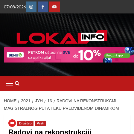
Skip
07/08/2026
to
Instagram
Facebook
Youtube
content
Primary
Menu
HOME
2021
ЈУН
16
RADOVI NA REKONSTRUKCIJI
MAGISTRALNOG PUTA TEKU PREDVIĐENOM DINAMIKOM
Društvo
Vesti
Radovi na rekonstrukciji