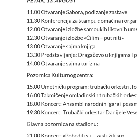
PETAK, 13. AVGUST
11.00 Otvaranje Sabora, podizanje zastave
11.30 Konferencija za štampu domaćina i orga
12.00 Otvaranje izložbe samoukih likovnih ume
12.30 Otvaranje izložbe «Ćilim – put niti»
13.00 Otvaranje sajma knjiga
13.30 Predstavljanje: Dragačevo u knjigama i 
14.00 Otvaranje sajma turizma
Pozornica Kulturnog centra:
15.00 Umetnički program: trubački orkestri, fo
16.00 Takmičenje omladinskih trubačkih orkest
18.00 Koncert: Ansambl narodnih igara i pesa
19.30 Koncert: Trubački orkestar Danijele Veseli
Glavna pozornica na stadionu:
21.00 Koncert: «Pobedili su – zaslužili su»