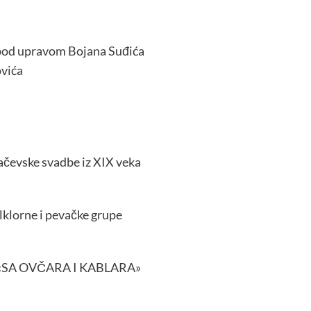
 pod upravom Bojana Suđića
ovića
ačevske svadbe iz XIX veka
lklorne i pevačke grupe
ra «SA OVČARA I KABLARA»