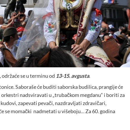
, održaće se u terminu od
13-15. avgusta
.
tonice. Saboraše će buditi saborska budilica, prangije će
ji orkestri nadsviravati u „trubačkom megdanu“ i boriti za
kudovi, zapevati pevači, nazdravljati zdravičari,
i će se momački nadmetati u višeboju… Za 60. godina