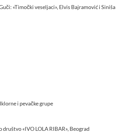
či: «Timočki veseljaci», Elvis Bajramović i Siniša
lklorne i pevačke grupe
o društvo «IVO LOLA RIBAR», Beograd