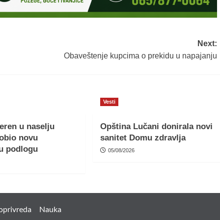
Next:
Obaveštenje kupcima o prekidu u napajanju
Vesti
teren u naselju
Opština Lučani donirala novi
obio novu
sanitet Domu zdravlja
u podlogu
05/08/2026
oprivreda
Nauka