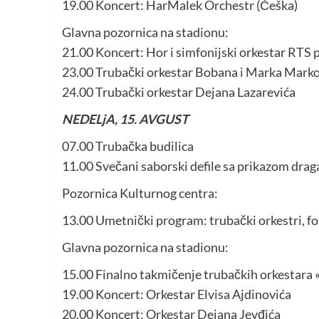
19.00 Koncert: HarMalek Orchestr (Češka)
Glavna pozornica na stadionu:
21.00 Koncert: Hor i simfonijski orkestar RTS
23.00 Trubački orkestar Bobana i Marka Mark
24.00 Trubački orkestar Dejana Lazarevića
NEDELjA, 15. AVGUST
07.00 Trubačka budilica
11.00 Svečani saborski defile sa prikazom drag
Pozornica Kulturnog centra:
13.00 Umetnički program: trubački orkestri, fo
Glavna pozornica na stadionu:
15.00 Finalno takmičenje trubačkih orkesta
19.00 Koncert: Orkestar Elvisa Ajdinovića
20.00 Koncert: Orkestar Dejana Jevđića