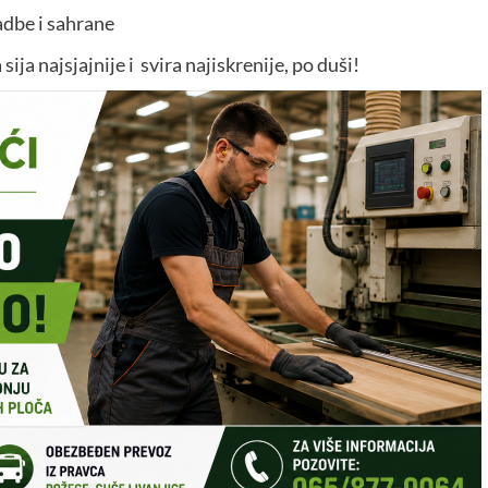
adbe i sahrane
ja najsjajnije i svira najiskrenije, po duši!