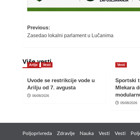
Post
Previous:
Zasedao lokalni parlament u Lučanima
navigation
Više vesti
Arilje
Vesti
Vesti
Uvode se restrikcije vode u
Sportski 
Arilju od 7. avgusta
Mlekara d
modularn
06/08/2026
05/08/2026
Poljoprivreda
Zdravlje
Nauka
Vesti
Vesti
Polj