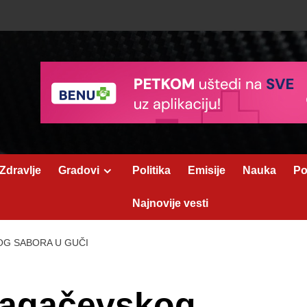
Zdravlje
Gradovi
Politika
Emisije
Nauka
Po
Najnovije vesti
G SABORA U GUČI
ragačevskog