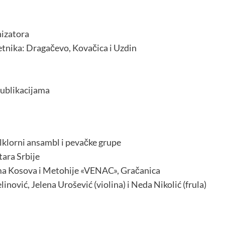
nizatora
tnika: Dragačevo, Kovačica i Uzdin
publikacijama
lklorni ansambl i pevačke grupe
ara Srbije
ma Kosova i Metohije «VENAC», Gračanica
nović, Jelena Urošević (violina) i Neda Nikolić (frula)