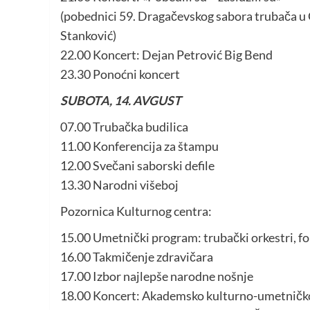
(pobednici 59. Dragačevskog sabora trubača u Gu
Stanković)
22.00 Koncert: Dejan Petrović Big Bend
23.30 Ponoćni koncert
SUBOTA, 14. AVGUST
07.00 Trubačka budilica
11.00 Konferencija za štampu
12.00 Svečani saborski defile
13.30 Narodni višeboj
Pozornica Kulturnog centra:
15.00 Umetnički program: trubački orkestri, fo
16.00 Takmičenje zdravičara
17.00 Izbor najlepše narodne nošnje
18.00 Koncert: Akademsko kulturno-umetničk