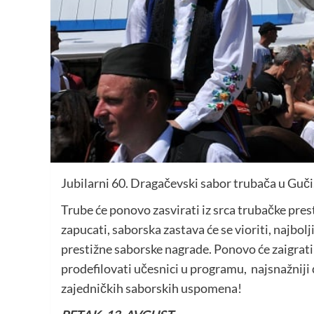
Jubilarni 60. Dragačevski sabor trubača u Guči
Trube će ponovo zasvirati iz srca trubačke pres
zapucati, saborska zastava će se vioriti, najbol
prestižne saborske nagrade. Ponovo će zaigrati 
prodefilovati učesnici u programu, najsnažnij
zajedničkih saborskih uspomena!