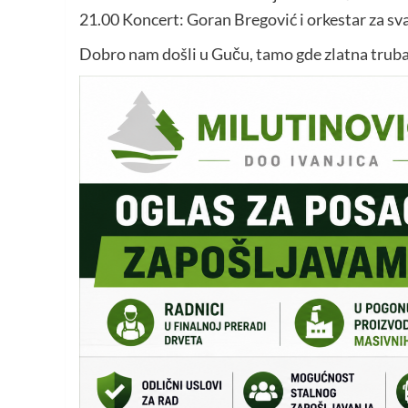
21.00 Koncert: Goran Bregović i orkestar za sv
Dobro nam došli u Guču, tamo gde zlatna truba si