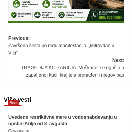
Post
Previous:
Završena šesta po redu manifestacija ,,Mitrovdan u
navigation
Viči“
Next:
TRAGEDIJA KOD ARILJA: Muškarac se ugušio u
zapaljenoj kući, kraj tela pronađen i njegov pas
Više vesti
Vesti
Uvedene restriktivne mere u vodosnabdevanju u
opštini Arilje od 8. avgusta
07/08/2026