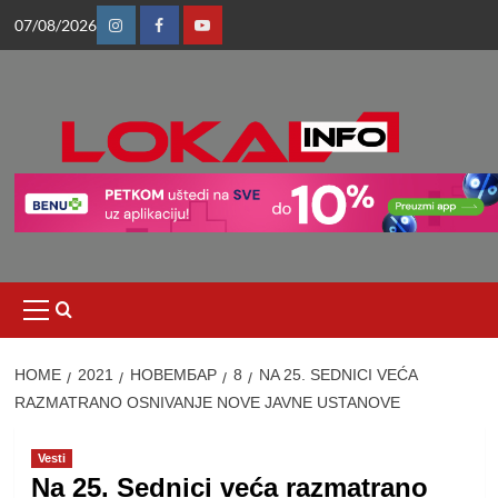
Skip
07/08/2026
to
Instagram
Facebook
Youtube
content
Primary
Menu
HOME
2021
НОВЕМБАР
8
NA 25. SEDNICI VEĆA
RAZMATRANO OSNIVANJE NOVE JAVNE USTANOVE
Vesti
Na 25. Sednici veća razmatrano