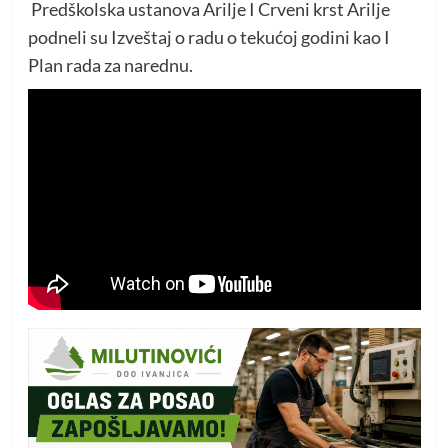
Predškolska ustanova Arilje I Crveni krst Arilje
podneli su Izveštaj o radu o tekućoj godini kao I
Plan rada za narednu.