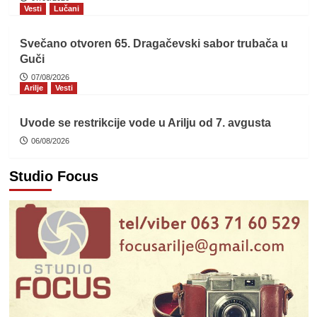
Vesti
Lučani
Svečano otvoren 65. Dragačevski sabor trubača u
Guči
07/08/2026
Arilje
Vesti
Uvode se restrikcije vode u Arilju od 7. avgusta
06/08/2026
Studio Focus