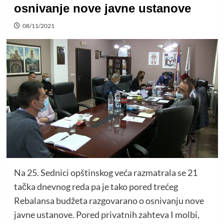
osnivanje nove javne ustanove
08/11/2021
Na 25. Sednici opštinskog veća razmatrala se 21
tačka dnevnog reda pa je tako pored trećeg
Rebalansa budžeta razgovarano o osnivanju nove
javne ustanove. Pored privatnih zahteva I molbi,