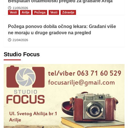
Besplatan oftalmološki pregled za građane Arilja
11/05/2026
Vesti
Arilje
Požega
Vesti
Zdravlje
Požega ponovo dobila očnog lekara: Građani više
ne moraju u druge gradove na pregled
21/04/2026
Studio Focus