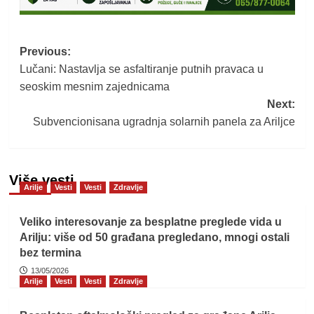
Post
Previous:
Lučani: Nastavlja se asfaltiranje putnih pravaca u
navigation
seoskim mesnim zajednicama
Next:
Subvencionisana ugradnja solarnih panela za Ariljce
Više vesti
Arilje
Vesti
Vesti
Zdravlje
Veliko interesovanje za besplatne preglede vida u
Arilju: više od 50 građana pregledano, mnogi ostali
bez termina
13/05/2026
Arilje
Vesti
Vesti
Zdravlje