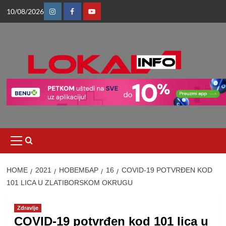
Skip
10/08/2026
to
Instagram
Facebook
Youtube
content
Primary
Menu
HOME
2021
НОВЕМБАР
16
COVID-19 POTVRĐEN KOD
101 LICA U ZLATIBORSKOM OKRUGU
Zdravlje
COVID-19 potvrđen kod 101 lica u