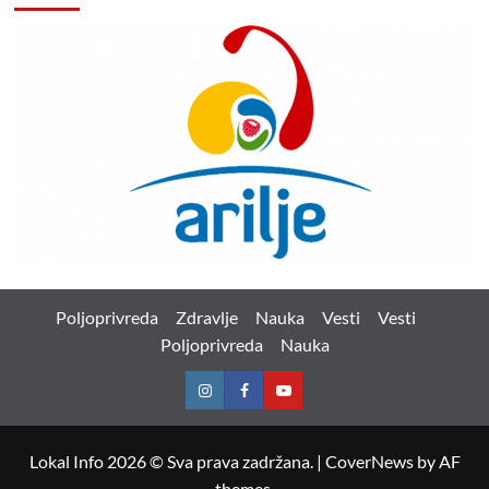
Poljoprivreda
Zdravlje
Nauka
Vesti
Vesti
Poljoprivreda
Nauka
Instagram
Facebook
Youtube
Lokal Info 2026 © Sva prava zadržana.
|
CoverNews
by AF
themes.