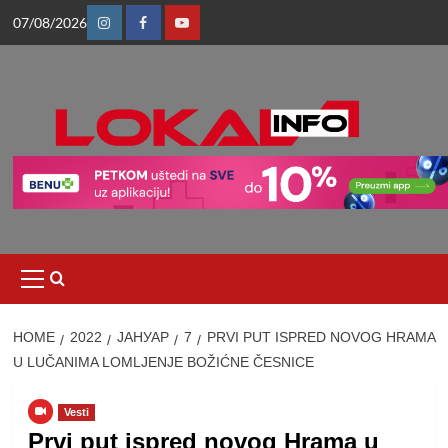
Skip
07/08/2026
to
Instagram
Facebook
Youtube
content
Primary
Menu
HOME
2022
ЈАНУАР
7
PRVI PUT ISPRED NOVOG HRAMA
U LUČANIMA LOMLJENJE BOŽIĆNE ČESNICE
Vesti
Prvi put ispred novog Hrama u