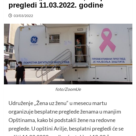
pregledi 11.03.2022. godine
03/03/2022
foto/ZoomUe
Udruženje „Žena uz ženu“ u mesecu martu
organizuje besplatne preglede ženama u manjim
Opštinama, kako bi podstakli žene na redovne
preglede. U opštini Arilje, besplatni pregledi će se