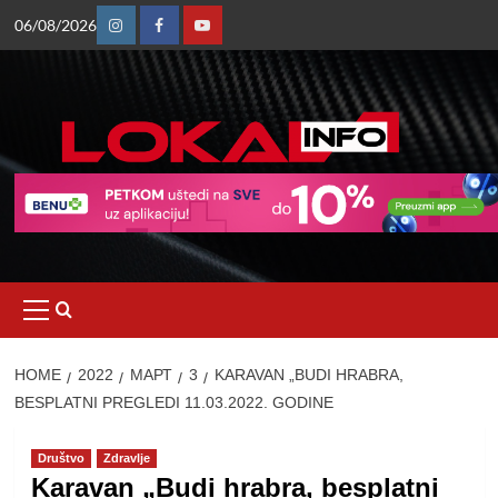
Skip
06/08/2026
to
Instagram
Facebook
Youtube
content
Primary
Menu
HOME
2022
МАРТ
3
KARAVAN „BUDI HRABRA,
BESPLATNI PREGLEDI 11.03.2022. GODINE
Društvo
Zdravlje
Karavan „Budi hrabra, besplatni