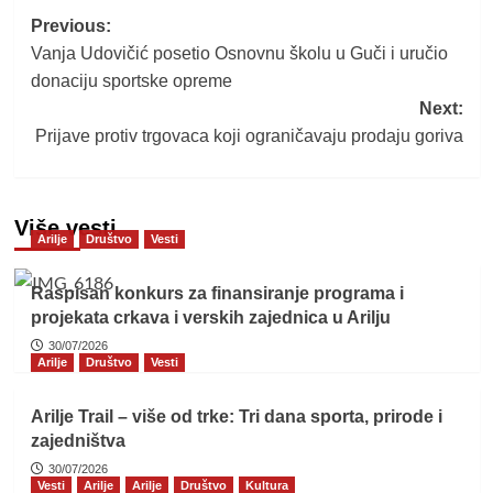
Post
Previous:
Vanja Udovičić posetio Osnovnu školu u Guči i uručio
navigation
donaciju sportske opreme
Next:
Prijave protiv trgovaca koji ograničavaju prodaju goriva
Više vesti
Arilje
Društvo
Vesti
Raspisan konkurs za finansiranje programa i
projekata crkava i verskih zajednica u Arilju
30/07/2026
Arilje
Društvo
Vesti
Arilje Trail – više od trke: Tri dana sporta, prirode i
zajedništva
30/07/2026
Vesti
Arilje
Arilje
Društvo
Kultura