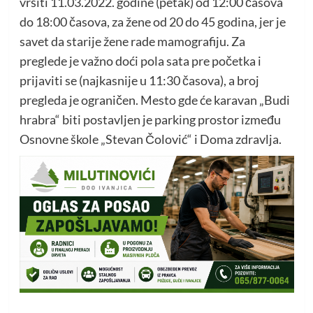
vršiti 11.03.2022. godine (petak) od 12:00 časova
do 18:00 časova, za žene od 20 do 45 godina, jer je
savet da starije žene rade mamografiju. Za
preglede je važno doći pola sata pre početka i
prijaviti se (najkasnije u 11:30 časova), a broj
pregleda je ograničen. Mesto gde će karavan „Budi
hrabra“ biti postavljen je parking prostor između
Osnovne škole „Stevan Čolović“ i Doma zdravlja.