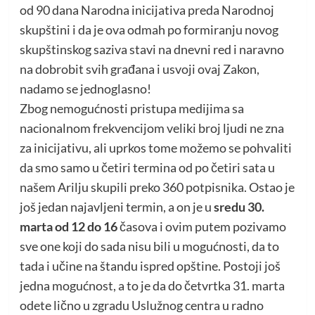
od 90 dana Narodna inicijativa preda Narodnoj
skupštini i da je ova odmah po formiranju novog
skupštinskog saziva stavi na dnevni red i naravno
na dobrobit svih građana i usvoji ovaj Zakon,
nadamo se jednoglasno!
Zbog nemogućnosti pristupa medijima sa
nacionalnom frekvencijom veliki broj ljudi ne zna
za inicijativu, ali uprkos tome možemo se pohvaliti
da smo samo u četiri termina od po četiri sata u
našem Arilju skupili preko 360 potpisnika. Ostao je
još jedan najavljeni termin, a on je u
sredu 30.
marta od 12 do 16
časova i ovim putem pozivamo
sve one koji do sada nisu bili u mogućnosti, da to
tada i učine na štandu ispred opštine. Postoji još
jedna mogućnost, a to je da do četvrtka 31. marta
odete lično u zgradu Uslužnog centra u radno