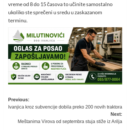
vreme od 8 do 15 časova to učinite samostalno
ukoliko ste sprečeni u sredu u zaskazanom
terminu.
Post
Previous:
Ivanjica kroz subvencije dobila preko 200 novih traktora
navigation
Next:
Meštanima Virova od septembra stuja stiže iz Arilja