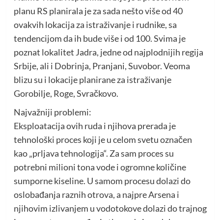
planu RS planirala je za sada nešto više od 40
ovakvih lokacija za istraživanje i rudnike, sa
tendencijom da ih bude više i od 100. Svima je
poznat lokalitet Jadra, jedne od najplodnijih regija
Srbije, ali i Dobrinja, Pranjani, Suvobor. Veoma
blizu su i lokacije planirane za istraživanje
Gorobilje, Roge, Svračkovo.
Najvažniji problemi:
Eksploatacija ovih ruda i njihova prerada je
tehnološki proces koji je u celom svetu označen
kao „prljava tehnologija“. Za sam proces su
potrebni milioni tona vode i ogromne količine
sumporne kiseline. U samom procesu dolazi do
oslobađanja raznih otrova, a najpre Arsena i
njihovim izlivanjem u vodotokove dolazi do trajnog