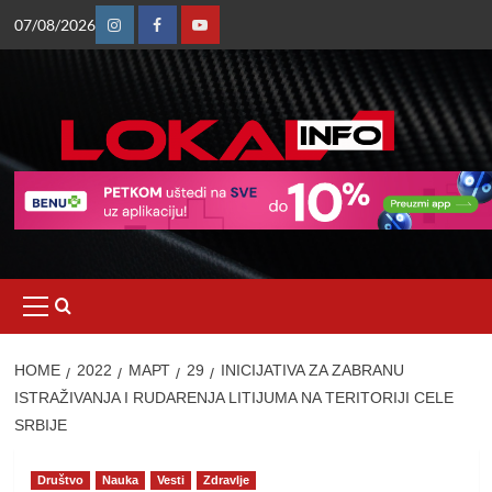
Skip
07/08/2026
to
Instagram
Facebook
Youtube
content
Primary
Menu
HOME
2022
МАРТ
29
INICIJATIVA ZA ZABRANU
ISTRAŽIVANJA I RUDARENJA LITIJUMA NA TERITORIJI CELE
SRBIJE
Društvo
Nauka
Vesti
Zdravlje