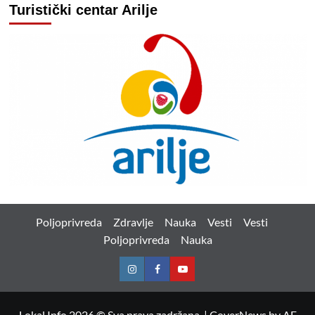
Turistički centar Arilje
Poljoprivreda
Zdravlje
Nauka
Vesti
Vesti
Poljoprivreda
Nauka
Instagram
Facebook
Youtube
Lokal Info 2026 © Sva prava zadržana.
|
CoverNews
by AF