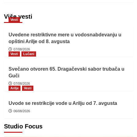
Više vesti
Vesti
Uvedene restriktivne mere u vodosnabdevanju u
opštini Arilje od 8. avgusta
07/08/2026
Vesti
Lučani
Svečano otvoren 65. Dragačevski sabor trubača u
Guči
07/08/2026
Arilje
Vesti
Uvode se restrikcije vode u Arilju od 7. avgusta
06/08/2026
Studio Focus