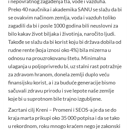
i nepovratnog zagađenja tla, vode i vazduha.
Preko 40 naučnika i akademika SANU se slažu da bi
se ovakvim načinom zemlja, voda i vazduh toliko
zagadili da bi i posle 1000 godina bili neuslovni za
bilo kakav život biljaka i životinja, naročito ljudi.
Takođe se slažu da bi korist koju bi država dobila od
rudne rente (koja iznosi oko 4%) bila mizerna u
odnosu na prouzrokovanu štetu. Minimalna
ulaganja u poljoprivredu bi, uz stalni rast potražnje
za zdravom hranom, donela zemlji duplo veću
finansijsku korist, a i za buduće generacije bismo
sačuvali zdravu prirodu i sve lepote naše zemlje
koje bi u suprotnom bile trajno izgubljene.
Zacrtani cilj Kreni – Promeni i SEOS-a je da se do
kraja marta prikupi oko 35 000 potpisa i da se tako
u rekordnom, roku mnogo kraćem nego je zakonski