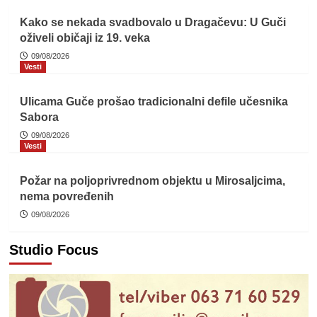
Kako se nekada svadbovalo u Dragačevu: U Guči
oživeli običaji iz 19. veka
09/08/2026
Vesti
Ulicama Guče prošao tradicionalni defile učesnika
Sabora
09/08/2026
Vesti
Požar na poljoprivrednom objektu u Mirosaljcima,
nema povređenih
09/08/2026
Studio Focus