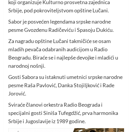
koji organizuje Kulturno prosvetna zajednica
Srbije, pod pokroviteljstvom opštine Lučani.
Sabor je posvećen legendama srpske narodne
pesme Gvozdenu Radičeviću i Spasoju Dukiću.
Za nagradu opštine Lučani takmičiće se osam
mladih pevača odabranih audicijom u Radio
Beogradu. Biraće se i najlepše devojke i mladići u
narodnoj nošnji.
Gosti Sabora su istaknuti umetnici srpske narodne
pesme Raša Pavlović, Danka Stojiljković i Rade
Jorović.
Sviraće članovi orkestra Radio Beograda i
specijalni gosti Siniša Tufegdžić, prva harmonika
Srbije i Jugoslavije iz 1989 godine.