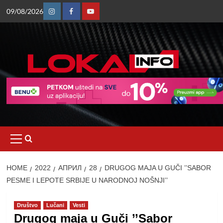
Skip
09/08/2026
to
Instagram
Facebook
Youtube
content
Primary
Menu
HOME
2022
АПРИЛ
28
DRUGOG MAJA U GUČI ’’SABOR
PESME I LEPOTE SRBIJE U NARODNOJ NOŠNJI’’
Društvo
Lučani
Vesti
Drugog maja u Guči ’’Sabor