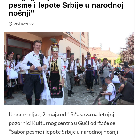
pesme i lepote Srbije u narodnoj
nošnji’’
28/04/2022
U ponedeljak, 2. maja od 19 časova na letnjoj
pozornici Kulturnog centra u Guči održaće se
’’Sabor pesme i lepote Srbije u narodnoj nošnji’’