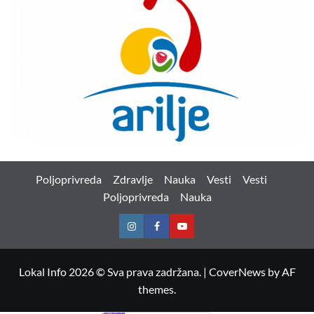
Poljoprivreda
Zdravlje
Nauka
Vesti
Vesti
Poljoprivreda
Nauka
Instagram
Facebook
Youtube
Lokal Info 2026 © Sva prava zadržana.
|
CoverNews
by AF
themes.