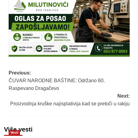
Post
Previous:
ČUVAR NARODNE BAŠTINE: Održano 60.
navigation
Raspevano Dragačevo
Next:
Proizvodnja kruške najisplativija kad se pretoči u rakiju
Više vesti
Vesti