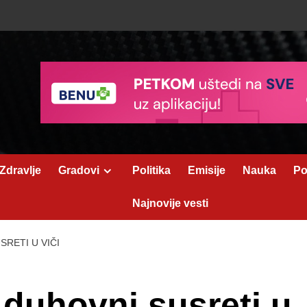
Zdravlje
Gradovi
Politika
Emisije
Nauka
Po
Najnovije vesti
SRETI U VIČI
 duhovni susreti u