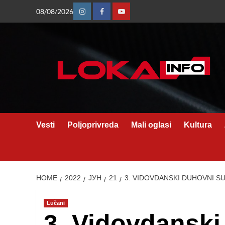
Skip
08/08/2026
Instagram
Facebook
Youtube
to
content
Vesti
Poljoprivreda
Mali oglasi
Kultura
HOME
2022
ЈУН
21
3. VIDOVDANSKI DUHOVNI SU
Lučani
3. Vidovdanski