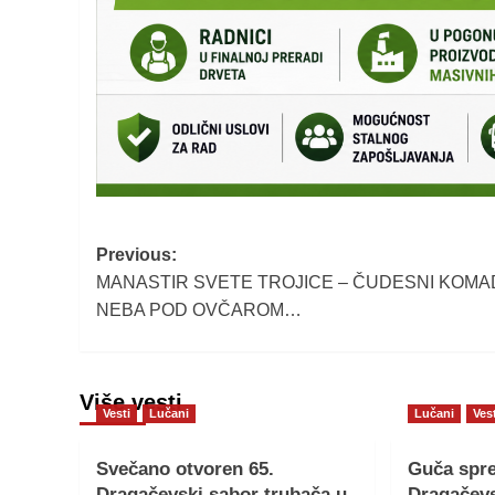
Post
Previous:
MANASTIR SVETE TROJICE – ČUDESNI KOMA
navigation
NEBA POD OVČAROM…
Više vesti
Vesti
Lučani
Lučani
Ves
Svečano otvoren 65.
Guča spre
Dragačevski sabor trubača u
Dragačev