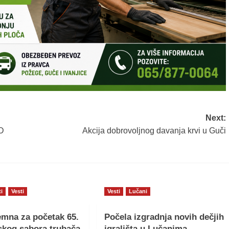
Next:
D
Akcija dobrovoljnog davanja krvi u Guči
ti
Vesti
Vesti
Lučani
mna za početak 65.
Počela izgradnja novih dečjih
skog sabora trubača
igrališta u Lučanima