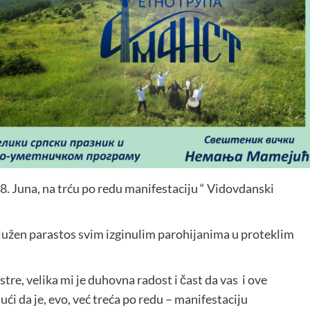
. Juna, na trću po redu manifestaciju “ Vidovdanski
i služen parastos svim izginulim parohijanima u proteklim
estre, velika mi je duhovna radost i čast da vas i ove
i da je, evo, već treća po redu – manifestaciju