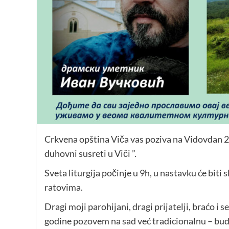
Crkvena opština Viča vas poziva na Vidovdan 28
duhovni susreti u Viči ”.
Sveta liturgija počinje u 9h, u nastavku će bit
ratovima.
Dragi moji parohijani, dragi prijatelji, braćo i s
godine pozovem na sad već tradicionalnu – buduć