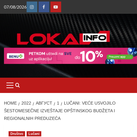
Skip
07/08/2026
to
Instagram
Facebook
Youtube
content
Primary
Menu
HOME
2022
АВГУСТ
1
LUČANI: VEĆE USVOJILO
ŠESTOMESEČNE IZVEŠTAJE OPŠTINSKOG BUDŽETA I
REGIONALNIH PREDUZEĆA
Društvo
Lučani