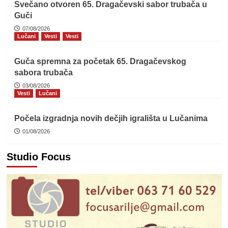
Svečano otvoren 65. Dragačevski sabor trubača u
Guči
07/08/2026
Lučani
Vesti
Vesti
Guča spremna za početak 65. Dragačevskog
sabora trubača
03/08/2026
Vesti
Lučani
Počela izgradnja novih dečjih igrališta u Lučanima
01/08/2026
Studio Focus