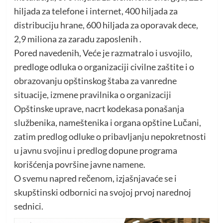
hiljada za telefone i internet, 400 hiljada za
distribuciju hrane, 600 hiljada za oporavak dece,
2,9 miliona za zaradu zaposlenih .
Pored navedenih, Veće je razmatralo i usvojilo,
predloge odluka o organizaciji civilne zaštite i o
obrazovanju opštinskog štaba za vanredne
situacije, izmene pravilnika o organizaciji
Opštinske uprave, nacrt kodekasa ponašanja
službenika, nameštenika i organa opštine Lučani,
zatim predlog odluke o pribavljanju nepokretnosti
u javnu svojinu i predlog dopune programa
korišćenja površine javne namene.
O svemu napred rečenom, izjašnjavaće se i
skupštinski odbornici na svojoj prvoj narednoj
sednici.