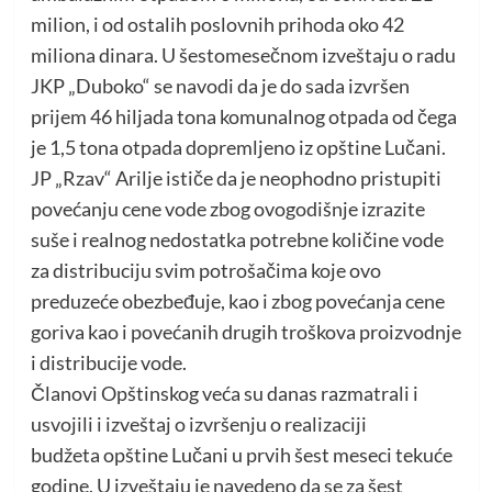
milion, i od ostalih poslovnih prihoda oko 42
miliona dinara. U šestomesečnom izveštaju o radu
JKP „Duboko“ se navodi da je do sada izvršen
prijem 46 hiljada tona komunalnog otpada od čega
je 1,5 tona otpada dopremljeno iz opštine Lučani.
JP „Rzav“ Arilje ističe da je neophodno pristupiti
povećanju cene vode zbog ovogodišnje izrazite
suše i realnog nedostatka potrebne količine vode
za distribuciju svim potrošačima koje ovo
preduzeće obezbeđuje, kao i zbog povećanja cene
goriva kao i povećanih drugih troškova proizvodnje
i distribucije vode.
Članovi Opštinskog veća su danas razmatrali i
usvojili i izveštaj o izvršenju o realizaciji
budžeta opštine Lučani u prvih šest meseci tekuće
godine. U izveštaju je navedeno da se za šest