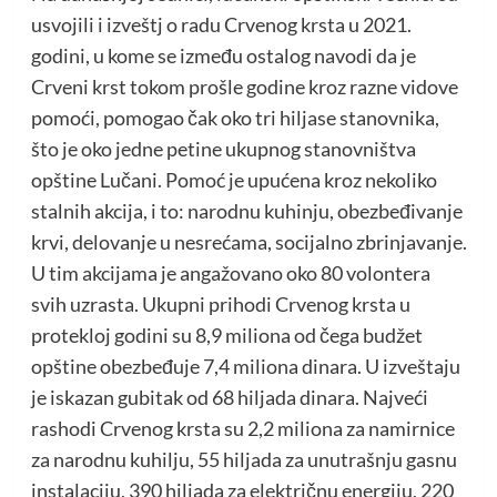
usvojili i izveštj o radu Crvenog krsta u 2021.
godini, u kome se između ostalog navodi da je
Crveni krst tokom prošle godine kroz razne vidove
pomoći, pomogao čak oko tri hiljase stanovnika,
što je oko jedne petine ukupnog stanovništva
opštine Lučani. Pomoć je upućena kroz nekoliko
stalnih akcija, i to: narodnu kuhinju, obezbeđivanje
krvi, delovanje u nesrećama, socijalno zbrinjavanje.
U tim akcijama je angažovano oko 80 volontera
svih uzrasta. Ukupni prihodi Crvenog krsta u
protekloj godini su 8,9 miliona od čega budžet
opštine obezbeđuje 7,4 miliona dinara. U izveštaju
je iskazan gubitak od 68 hiljada dinara. Najveći
rashodi Crvenog krsta su 2,2 miliona za namirnice
za narodnu kuhilju, 55 hiljada za unutrašnju gasnu
instalaciju, 390 hiljada za električnu energiju, 220