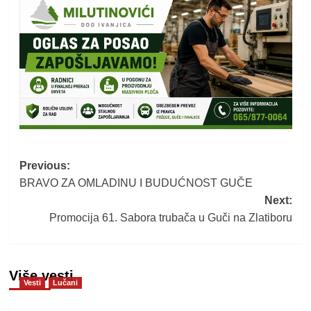
Post
Previous:
BRAVO ZA OMLADINU I BUDUĆNOST GUČE
navigation
Next:
Promocija 61. Sabora trubača u Guči na Zlatiboru
Više vesti
Vesti
Lučani