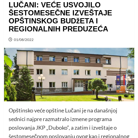
LUČANI: VEĆE USVOJILO
ŠESTOMESEČNE IZVEŠTAJE
OPŠTINSKOG BUDžETA I
REGIONALNIH PREDUZEĆA
01/08/2022
Opštinsko veće opštine Lučani je na današnjoj
sednici najpre razmatralo izmene programa
poslovanja JKP „Duboko“, a zatim i izveštaje o
šestomesečnom poslovanju ovog kao i regionalnog