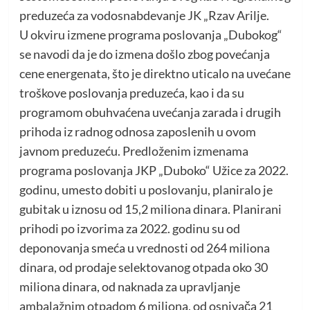
preduzeća za vodosnabdevanje JK „Rzav Arilje.
U okviru izmene programa poslovanja „Dubokog“
se navodi da je do izmena došlo zbog povećanja
cene energenata, što je direktno uticalo na uvećane
troškove poslovanja preduzeća, kao i da su
programom obuhvaćena uvećanja zarada i drugih
prihoda iz radnog odnosa zaposlenih u ovom
javnom preduzeću. Predloženim izmenama
programa poslovanja JKP „Duboko“ Užice za 2022.
godinu, umesto dobiti u poslovanju, planiralo je
gubitak u iznosu od 15,2 miliona dinara. Planirani
prihodi po izvorima za 2022. godinu su od
deponovanja smeća u vrednosti od 264 miliona
dinara, od prodaje selektovanog otpada oko 30
miliona dinara, od naknada za upravljanje
ambalažnim otpadom 6 miliona, od osnivača 21