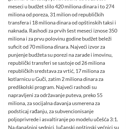
meseci u budžet slilo 420 miliona dinara i to 274
miliona od poreza, 31 milion od republičkih
transfera i 18 miliona dinara od opštinskih taksi i
naknada. Rashodi za prvih šest meseci iznose 350
miliona i za prvu polovinu godine budžet beleži
suficit od 70 miliona dinara. Najveći izvor za
punjenje budžeta su porezi na zarade i imovinu,
republički transferi se sastoje od 26 miliona
republičkih sredstava za vrtić, 17 miliona za
kotlarnicu u Guči, zatim 2 miliona dinara za
predškolski program. Najveći rashodi su
napravljeni za održavanje puteva, preko 55
miliona, za socijalna davanja usmerena za
podsticaj rađanju, za subvencionisanje
poljoprivrede i asvaltiranje po modelu učešća 3:1.
Na današnjoj sednici, lučanski opštinski većnici su