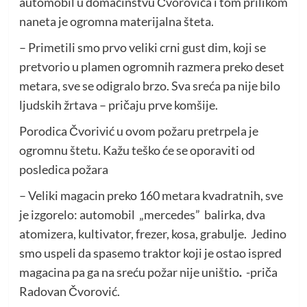
automobil u domaćinstvu Čvorovića i tom prilikom
naneta je ogromna materijalna šteta.
– Primetili smo prvo veliki crni gust dim, koji se
pretvorio u plamen ogromnih razmera preko deset
metara, sve se odigralo brzo. Sva sreća pa nije bilo
ljudskih žrtava – pričaju prve komšije.
Porodica Čvorivić u ovom požaru pretrpela je
ogromnu štetu. Kažu teško će se oporaviti od
posledica požara
– Veliki magacin preko 160 metara kvadratnih, sve
je izgorelo: automobil „mercedes” balirka, dva
atomizera, kultivator, frezer, kosa, grabulje. Jedino
smo uspeli da spasemo traktor koji je ostao ispred
magacina pa ga na sreću požar nije uništio
.
-priča
Radovan Čvorović.