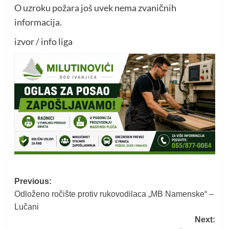
O uzroku požara još uvek nema zvaničnih
informacija.
izvor / info liga
Post
Previous:
Odloženo ročište protiv rukovodilaca „MB Namenske“ –
navigation
Lučani
Next: