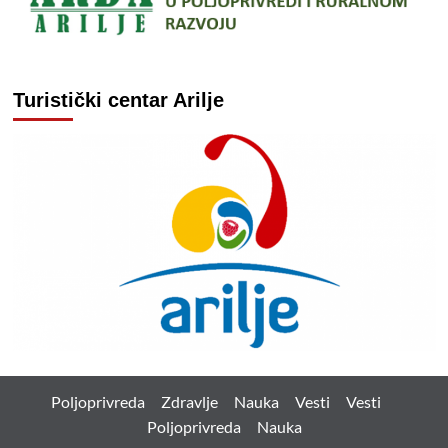
Turistički centar Arilje
Poljoprivreda
Zdravlje
Nauka
Vesti
Vesti
Poljoprivreda
Nauka