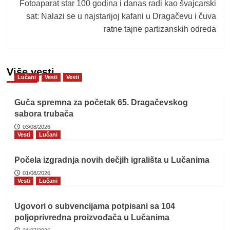
Fotoaparat star 100 godina i danas radi kao švajcarski
sat: Nalazi se u najstarijoj kafani u Dragačevu i čuva
ratne tajne partizanskih odreda
Više vesti
Lučani
Vesti
Vesti
Guča spremna za početak 65. Dragačevskog
sabora trubača
03/08/2026
Vesti
Lučani
Počela izgradnja novih dečjih igrališta u Lučanima
01/08/2026
Vesti
Lučani
Ugovori o subvencijama potpisani sa 104
poljoprivredna proizvođača u Lučanima