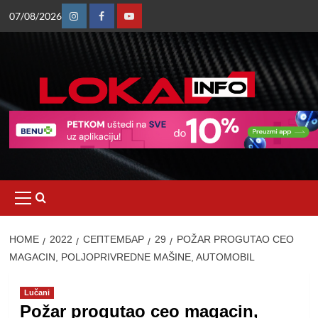
Skip
07/08/2026
to
Instagram
Facebook
Youtube
content
Primary
Menu
HOME
2022
СЕПТЕМБАР
29
POŽAR PROGUTAO CEO
MAGACIN, POLJOPRIVREDNE MAŠINE, AUTOMOBIL
Lučani
Požar progutao ceo magacin,