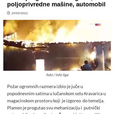
poljoprivredne mašine, automobil
29/09/2022
foto / info liga
Požar ogromnih razmera izbio je juče u
popodnevnim satima u lučanskom selu Кravarica u
magacinskom prostoru koji je izgoreo do temelja.
Plamen je progutao svu mehanizaciju i putnički