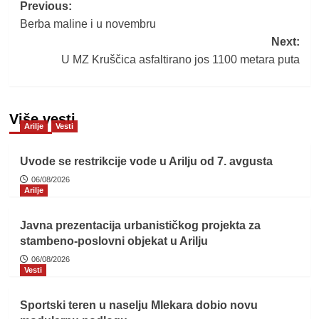
Post
Previous:
Berba maline i u novembru
navigation
Next:
U MZ Kruščica asfaltirano jos 1100 metara puta
Više vesti
Arilje
Vesti
Uvode se restrikcije vode u Arilju od 7. avgusta
06/08/2026
Arilje
Javna prezentacija urbanističkog projekta za
stambeno-poslovni objekat u Arilju
06/08/2026
Vesti
Sportski teren u naselju Mlekara dobio novu