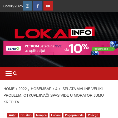
Skip
06/08/2026
to
Instagram
Facebook
Youtube
content
Primary
Menu
HOME
2022
НОВЕМБАР
4
ISPLATA MALINE VELIKI
PROBLEM, OTKUPLJIVAČI SPAS VIDE U MORATORIJUMU
KREDITA
Arilje
Društvo
Ivanjica
Lučani
Poljoprivreda
Požega