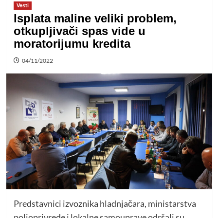
Vesti
Isplata maline veliki problem,
otkupljivači spas vide u
moratorijumu kredita
04/11/2022
Predstavnici izvoznika hladnjačara, ministarstva
poljoprivrede i lokalne samouprave odršali su