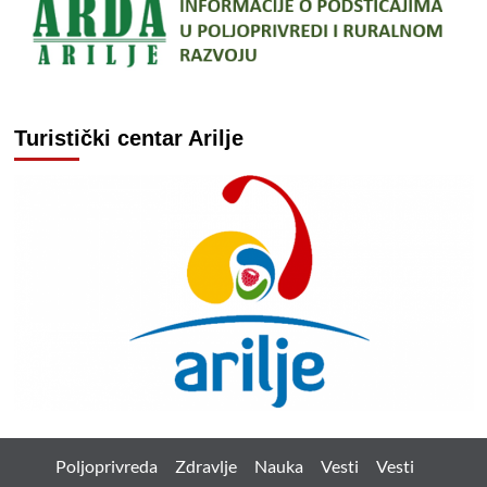
Turistički centar Arilje
Poljoprivreda
Zdravlje
Nauka
Vesti
Vesti