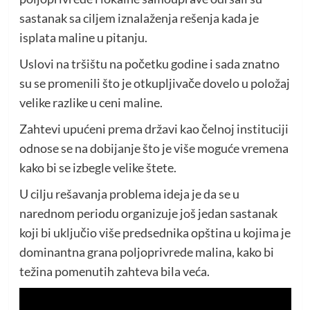
sastanak sa ciljem iznalaženja rešenja kada je
isplata maline u pitanju.
Uslovi na tršištu na početku godine i sada znatno
su se promenili što je otkupljivače dovelo u položaj
velike razlike u ceni maline.
Zahtevi upućeni prema državi kao čelnoj instituciji
odnose se na dobijanje što je više moguće vremena
kako bi se izbegle velike štete.
U cilju rešavanja problema ideja je da se u
narednom periodu organizuje još jedan sastanak
koji bi uključio više predsednika opština u kojima je
dominantna grana poljoprivrede malina, kako bi
težina pomenutih zahteva bila veća.