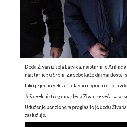
Deda Živan iz sela Latvica, najstariji je Ariljac
najstarijeg u Srbiji. Za sebe kaže da ima dosta i
Iako je jedan vek već odavno napunio dobro zdr
Još uvek bistrog uma deda Živan se seća kako s
Uduženje penzionera proglasilo je dedu Živana 
zaslužuje.