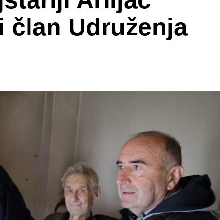
tariji Ariljac
 član Udruženja