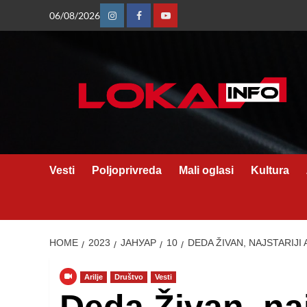
Skip
06/08/2026
Instagram
Facebook
Youtube
to
content
Vesti
Poljoprivreda
Mali oglasi
Kultura
HOME
2023
ЈАНУАР
10
DEDA ŽIVAN, NAJSTARIJ
Arilje
Društvo
Vesti