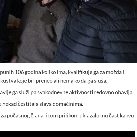
 a punih 106 godina koliko ima, kvalifikuje ga za možda i
skustva koje bi i preneo ali nema ko da ga sluša.
avlje ga služi pa svakodnevne aktivnosti redovno obavlja.
e nekad čestitala slava domaćinima.
za počasnog člana, i tom prilikom uklazalo mu čast kakvu