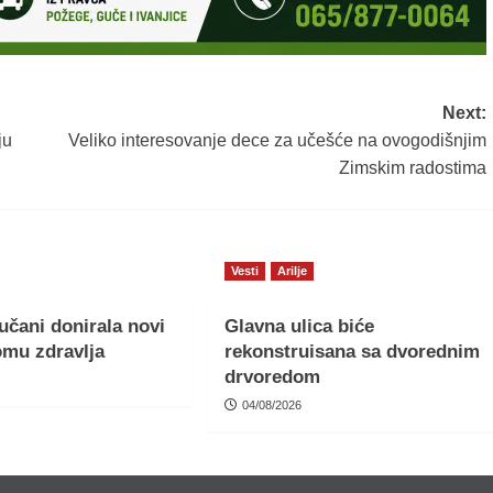
Next:
ju
Veliko interesovanje dece za učešće na ovogodišnjim
Zimskim radostima
Vesti
Arilje
učani donirala novi
Glavna ulica biće
omu zdravlja
rekonstruisana sa dvorednim
drvoredom
04/08/2026