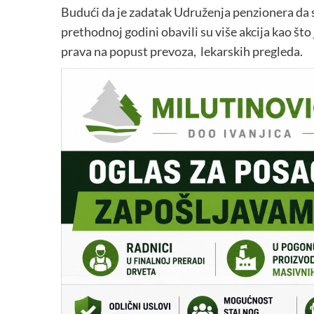
Budući da je zadatak Udruženja penzionera da 
prethodnoj godini obavili su više akcija kao š
prava na popust prevoza, lekarskih pregleda.