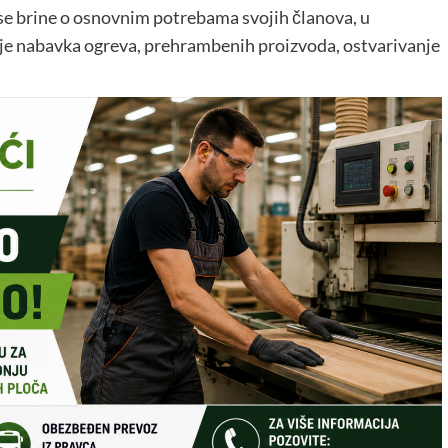
se brine o osnovnim potrebama svojih članova, u
to je nabavka ogreva, prehrambenih proizvoda, ostvarivanje