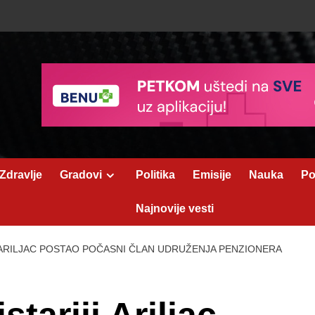
Zdravlje
Gradovi
Politika
Emisije
Nauka
Po
Najnovije vesti
I ARILJAC POSTAO POČASNI ČLAN UDRUŽENJA PENZIONERA