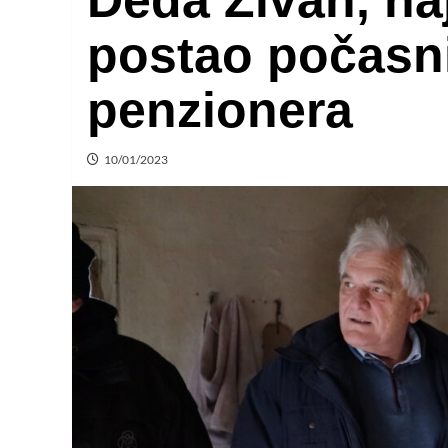
Deda Živan, najs
postao počasni
penzionera
10/01/2023