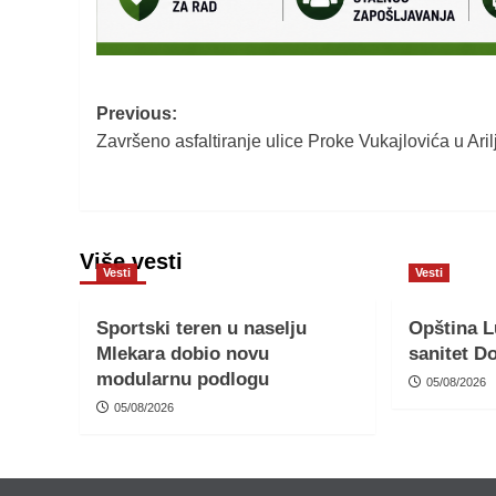
Post
Previous:
Završeno asfaltiranje ulice Proke Vukajlovića u Aril
navigation
Više vesti
Vesti
Vesti
Sportski teren u naselju
Opština L
Mlekara dobio novu
sanitet D
modularnu podlogu
05/08/2026
05/08/2026