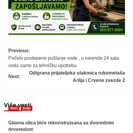
Post
Previous:
Počelo postepeno puštanje vode , u narenda 24 sata
navigation
voda samo za tehničku upotrebu
Odigrana prijateljska utakmica rukometaša
Next:
Arilja i Crvene zvezde 2
Više vesti
Vesti
Arilje
Glavna ulica biće rekonstruisana sa dvorednim
drvoredom