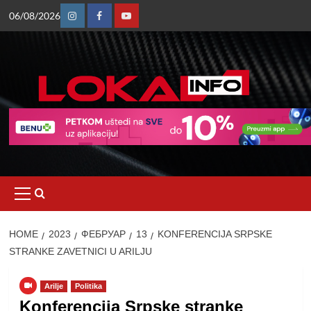
Skip
06/08/2026
to
Instagram
Facebook
Youtube
content
Primary
Menu
HOME
2023
ФЕБРУАР
13
KONFERENCIJA SRPSKE
STRANKE ZAVETNICI U ARILJU
Arilje
Politika
Konferencija Srpske stranke