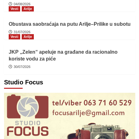
04/08/2026
Vesti
Arilje
Obustava saobraćaja na putu Arilje–Prilike u subotu
31/07/2026
Vesti
Arilje
JKP „Zelen“ apeluje na građane da racionalno
koriste vodu za piće
30/07/2026
Studio Focus