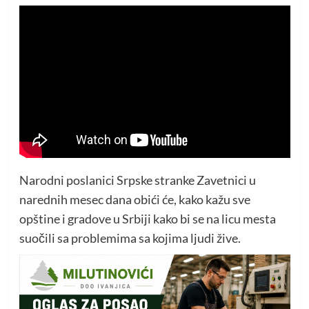
Narodni poslanici Srpske stranke Zavetnici u
narednih mesec dana obići će, kako kažu sve
opštine i gradove u Srbiji kako bi se na licu mesta
suočili sa problemima sa kojima ljudi žive.