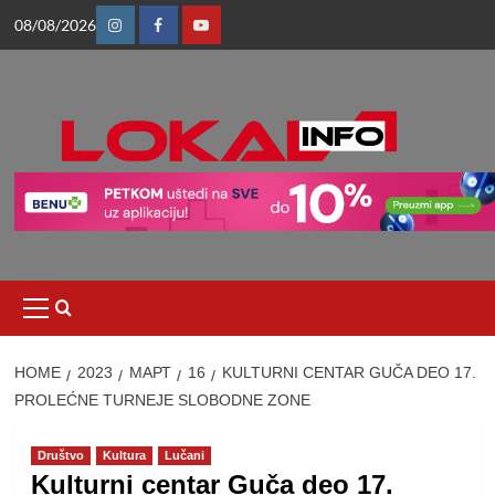
Skip
08/08/2026
to
Instagram
Facebook
Youtube
content
Primary
Menu
HOME
2023
МАРТ
16
KULTURNI CENTAR GUČA DEO 17.
PROLEĆNE TURNEJE SLOBODNE ZONE
Društvo
Kultura
Lučani
Kulturni centar Guča deo 17.