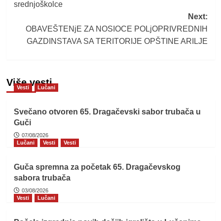
srednjoškolce
Next:
OBAVEŠTENjE ZA NOSIOCE POLjOPRIVREDNIH
GAZDINSTAVA SA TERITORIJE OPŠTINE ARILJE
Više vesti
Vesti
Lučani
Svečano otvoren 65. Dragačevski sabor trubača u
Guči
07/08/2026
Lučani
Vesti
Vesti
Guča spremna za početak 65. Dragačevskog
sabora trubača
03/08/2026
Vesti
Lučani