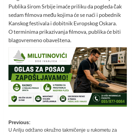
Publika širom Srbije imaće priliku da pogleda čak
sedam filmova među kojima će se naći i pobednik
Kanskog festivala i dobitnik Evropskog Oskara.
O terminima prikazivanja filmova, publika će biti
blagovremeno obaveštena.
Post
Previous:
U Arilju održano okružno takmičenje u rukometu za
navigation