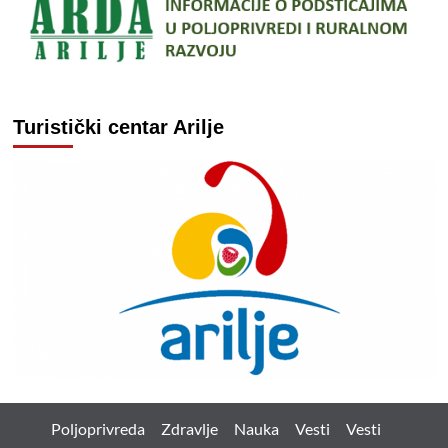
Turistički centar Arilje
Poljoprivreda
Zdravlje
Nauka
Vesti
Vesti