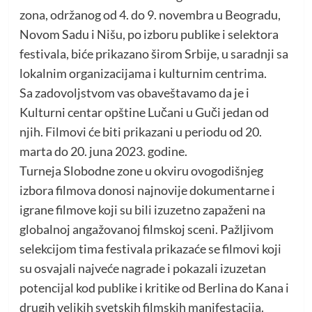
zona, održanog od 4. do 9. novembra u Beogradu,
Novom Sadu i Nišu, po izboru publike i selektora
festivala, biće prikazano širom Srbije, u saradnji sa
lokalnim organizacijama i kulturnim centrima.
Sa zadovoljstvom vas obaveštavamo da je i
Kulturni centar opštine Lučani u Guči jedan od
njih. Filmovi će biti prikazani u periodu od 20.
marta do 20. juna 2023. godine.
Turneja Slobodne zone u okviru ovogodišnjeg
izbora filmova donosi najnovije dokumentarne i
igrane filmove koji su bili izuzetno zapaženi na
globalnoj angažovanoj filmskoj sceni. Pažljivom
selekcijom tima festivala prikazaće se filmovi koji
su osvajali najveće nagrade i pokazali izuzetan
potencijal kod publike i kritike od Berlina do Kana i
drugih velikih svetskih filmskih manifestacija.