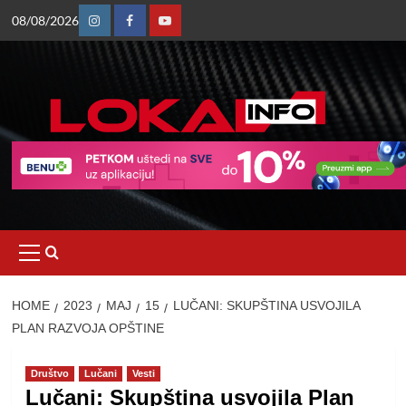
Skip
08/08/2026
to
Instagram
Facebook
Youtube
content
Primary
Menu
HOME
2023
МАЈ
15
LUČANI: SKUPŠTINA USVOJILA
PLAN RAZVOJA OPŠTINE
Društvo
Lučani
Vesti
Lučani: Skupština usvojila Plan