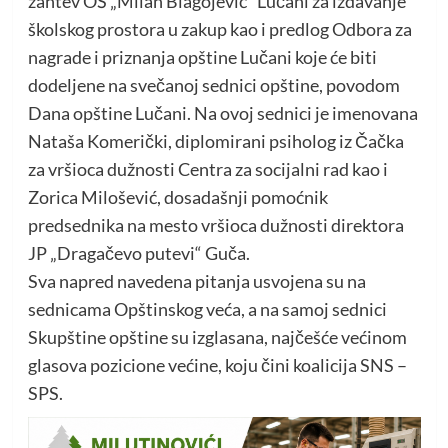
zahtev OŠ „Milan Blagojević“ Lučani za izdavanje
školskog prostora u zakup kao i predlog Odbora za
nagrade i priznanja opštine Lučani koje će biti
dodeljene na svečanoj sednici opštine, povodom
Dana opštine Lučani. Na ovoj sednici je imenovana
Nataša Komerički, diplomirani psiholog iz Čačka
za vršioca dužnosti Centra za socijalni rad kao i
Zorica Milošević, dosadašnji pomoćnik
predsednika na mesto vršioca dužnosti direktora
JP „Dragačevo putevi“ Guča.
Sva napred navedena pitanja usvojena su na
sednicama Opštinskog veća, a na samoj sednici
Skupštine opštine su izglasana, najčešće većinom
glasova pozicione većine, koju čini koalicija SNS –
SPS.