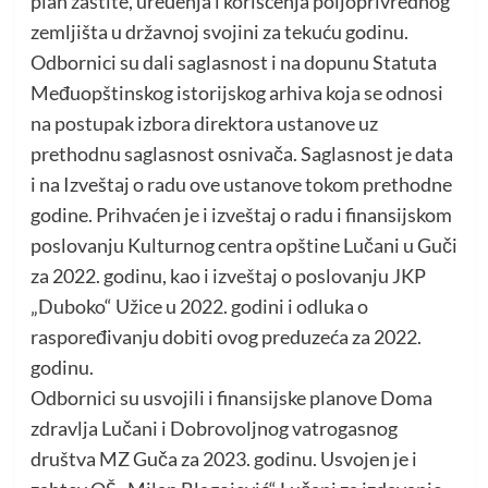
plan zaštite, uređenja i korišćenja poljoprivrednog
zemljišta u državnoj svojini za tekuću godinu.
Odbornici su dali saglasnost i na dopunu Statuta
Međuopštinskog istorijskog arhiva koja se odnosi
na postupak izbora direktora ustanove uz
prethodnu saglasnost osnivača. Saglasnost je data
i na Izveštaj o radu ove ustanove tokom prethodne
godine. Prihvaćen je i izveštaj o radu i finansijskom
poslovanju Kulturnog centra opštine Lučani u Guči
za 2022. godinu, kao i izveštaj o poslovanju JKP
„Duboko“ Užice u 2022. godini i odluka o
raspoređivanju dobiti ovog preduzeća za 2022.
godinu.
Odbornici su usvojili i finansijske planove Doma
zdravlja Lučani i Dobrovoljnog vatrogasnog
društva MZ Guča za 2023. godinu. Usvojen je i