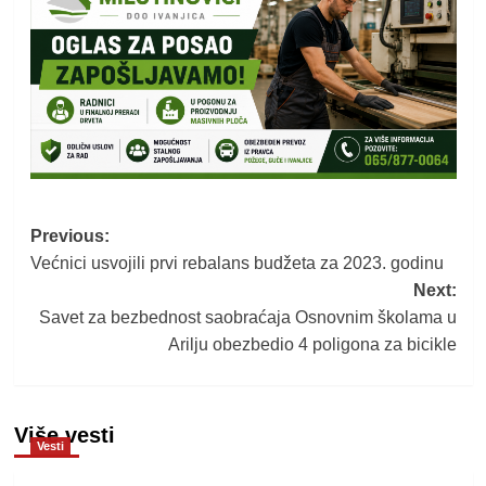
Post
Previous:
Većnici usvojili prvi rebalans budžeta za 2023. godinu
navigation
Next:
Savet za bezbednost saobraćaja Osnovnim školama u
Arilju obezbedio 4 poligona za bicikle
Više vesti
Vesti