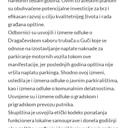
narednih sedam godina. Ovim strateškim planom
su obuhvaćene potencijalne investicije za brz i
efikasan razvoj u cilju kvalitetnijeg života i rada
građana opštine.
Odbornici su usvojili i izmene odluke o
Dragačevskom saboru trubača u Guči koje se
odnose na izostavljanje naplate naknade za
parkiranje motornih vozila tokom ove
manifestacije, jer poslednjih godina opština nije
vršila naplatu parkinga. Shodno ovoj izmeni,
usledila je i izmena odluke o javnim parkiralištima,
kao i izmena odluke o komunalnim delatnostima.
Usvojene su i izmene odluke o gradskom i
prigradskom prevozu putnika.
Skupština je usvojila etički kodeks ponašanja
funkcionera lokalne samouprave i donela godišnji