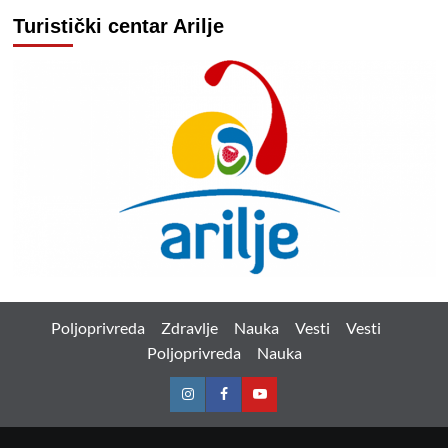
Turistički centar Arilje
Poljoprivreda
Zdravlje
Nauka
Vesti
Vesti
Poljoprivreda
Nauka
Instagram
Facebook
Youtube