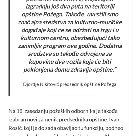
izgradnju još dva puta na teritoriji
opštine Požega. Takođe, uvrstili smo
značajna sredstva za kulturno-muzičke
događaje koji će se održati na trgu i u
kulturnom centru, obezbeđujući tako
zanimljiv program ove godine. Dodatna
sredstva su takođe odvojena za
kupovinu dva vozila koja će biti
poklonjena domu zdravlja opštine.”
Djordje Nikitović predsednik opštine Požega
Na 18. zasedanju požeških odbornika je takođe
izabran novi zamenik predsednika opštine. Ivan
Rosić, koji je do sada obavljao tu funkciju, podneo