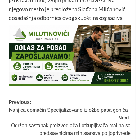
je ostavku zbog svojih privatnih obaveza. Na
njegovo mesto je predložena Slađana Milčanović,
dosadašnja odbornica ovog skupštinskog saziva.
Post
Previous:
Ivanjica domaćin Specijalizovane izložbe pasa goniča
navigation
Next:
Održan sastanak proizvodjača i otkupljivača malina sa
predstavnicima ministarstva poljoprivrede