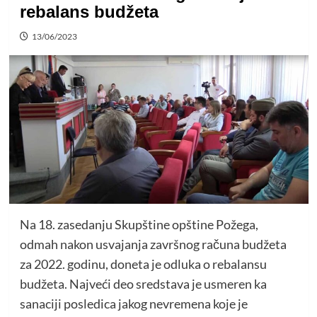
rebalans budžeta
13/06/2023
Na 18. zasedanju Skupštine opštine Požega,
odmah nakon usvajanja završnog računa budžeta
za 2022. godinu, doneta je odluka o rebalansu
budžeta. Najveći deo sredstava je usmeren ka
sanaciji posledica jakog nevremena koje je