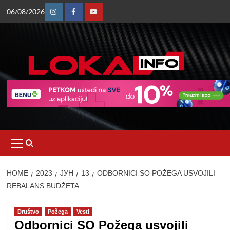
Skip
06/08/2026
to
Instagram
Facebook
Youtube
content
Primary
Menu
HOME
2023
ЈУН
13
ODBORNICI SO POŽEGA USVOJILI
REBALANS BUDŽETA
Društvo
Požega
Vesti
Odbornici SO Požega usvojili