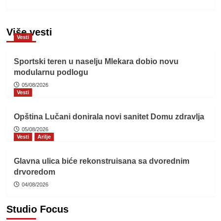
Više vesti
Vesti
Sportski teren u naselju Mlekara dobio novu
modularnu podlogu
05/08/2026
Vesti
Opština Lučani donirala novi sanitet Domu zdravlja
05/08/2026
Vesti
Arilje
Glavna ulica biće rekonstruisana sa dvorednim
drvoredom
04/08/2026
Studio Focus