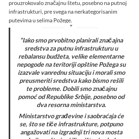
prouzrokovalo značajnu štetu, posebno na putnoj
infrastrukturi, pre svega na nerkategorisanim
putevima u selima Požege.
”Iako smo prvobitno planirali značajna
sredstva za putnu infrastrukturu u
rebalansu budžeta, velike elementarne
nepogode na teritoriji opštine Požega su
izazvale vanrednu situaciju i morali smo
preusmeriti sredstva kako bismo rešili
te probleme. Dobili smo značajnu
pomoć od Republike Srbije, posebno od
dva resorna ministarstva.
Ministarstvo građevine i saobraćaja će
se, što se tiče infrastrukture, potpuno
angažovati na izgradnji tri nova mosta