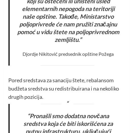
koji su oštećeni ili uništeni usled
elementarnih nepogoda na teritoriji
naše opštine. Takođe, Ministarstvo
poljoprivrede će nam pružiti značajnu
pomoć u vidu štete na poljoprivrednom
zemljištu.”
Djordje Nikitović predsednik opštine Požega
Pored sredstava za sanaciju štete, rebalansom
budžeta sredstva su redistribuirana i na nekoliko
drugih pozicija.
“Pronašli smo dodatna novčana
sredstva koja će biti iskorišćena za
putnu infrastrukturu, uključujući