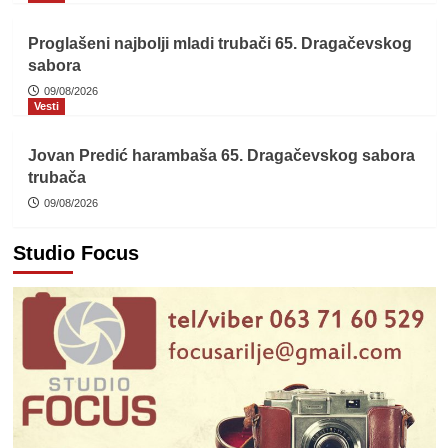
Proglašeni najbolji mladi trubači 65. Dragačevskog
sabora
09/08/2026
Vesti
Jovan Predić harambaša 65. Dragačevskog sabora
trubača
09/08/2026
Studio Focus