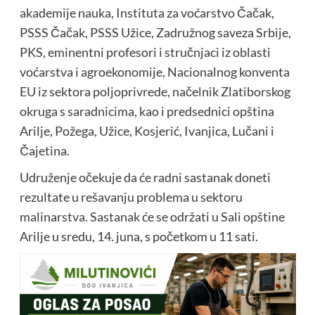
akademije nauka, Instituta za voćarstvo Čačak,
PSSS Čačak, PSSS Užice, Zadružnog saveza Srbije,
PKS, eminentni profesori i stručnjaci iz oblasti
voćarstva i agroekonomije, Nacionalnog konventa
EU iz sektora poljoprivrede, načelnik Zlatiborskog
okruga s saradnicima, kao i predsednici opština
Arilje, Požega, Užice, Kosjerić, Ivanjica, Lučani i
Čajetina.
Udruženje očekuje da će radni sastanak doneti
rezultate u rešavanju problema u sektoru
malinarstva. Sastanak će se održati u Sali opštine
Arilje u sredu, 14. juna, s početkom u 11 sati.