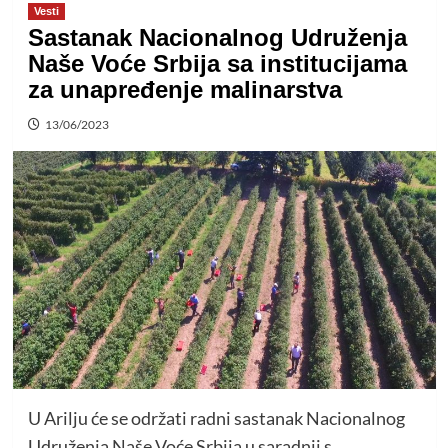
Vesti
Sastanak Nacionalnog Udruženja
Naše Voće Srbija sa institucijama
za unapređenje malinarstva
13/06/2023
U Arilju će se održati radni sastanak Nacionalnog
Udruženja Naše Voće Srbija u saradnji s