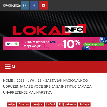
Skip
09/08/2026
to
Instagram
Facebook
Youtube
content
Primary
Menu
HOME
2023
ЈУН
13
SASTANAK NACIONALNOG
UDRUŽENJA NAŠE VOĆE SRBIJA SA INSTITUCIJAMA ZA
UNAPREĐENJE MALINARSTVA
Arilje
Društvo
Ivanjica
Lučani
Poljoprivreda
Požega