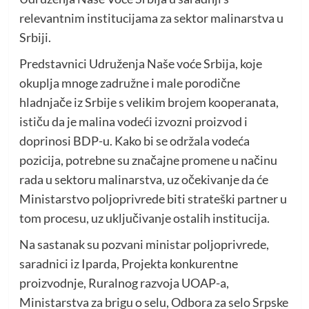
relevantnim institucijama za sektor malinarstva u
Srbiji.
Predstavnici Udruženja Naše voće Srbija, koje
okuplja mnoge zadružne i male porodične
hladnjače iz Srbije s velikim brojem kooperanata,
ističu da je malina vodeći izvozni proizvod i
doprinosi BDP-u. Kako bi se održala vodeća
pozicija, potrebne su značajne promene u načinu
rada u sektoru malinarstva, uz očekivanje da će
Ministarstvo poljoprivrede biti strateški partner u
tom procesu, uz uključivanje ostalih institucija.
Na sastanak su pozvani ministar poljoprivrede,
saradnici iz Iparda, Projekta konkurentne
proizvodnje, Ruralnog razvoja UOAP-a,
Ministarstva za brigu o selu, Odbora za selo Srpske