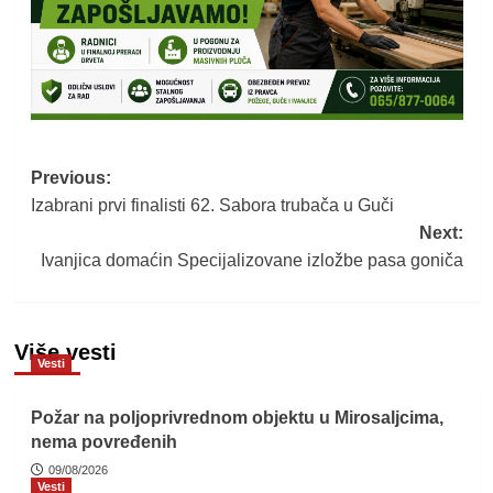
Post
Previous:
Izabrani prvi finalisti 62. Sabora trubača u Guči
navigation
Next:
Ivanjica domaćin Specijalizovane izložbe pasa goniča
Više vesti
Vesti
Požar na poljoprivrednom objektu u Mirosaljcima,
nema povređenih
09/08/2026
Vesti