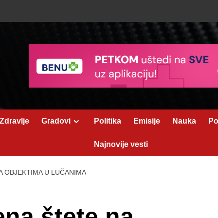
Zdravlje
Gradovi
Politika
Emisije
Nauka
Po
Najnovije vesti
A OBJEKTIMA U LUČANIMA
na štete na