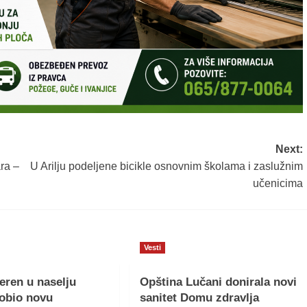
Next:
ra –
U Arilju podeljene bicikle osnovnim školama i zaslužnim
učenicima
Vesti
teren u naselju
Opština Lučani donirala novi
obio novu
sanitet Domu zdravlja