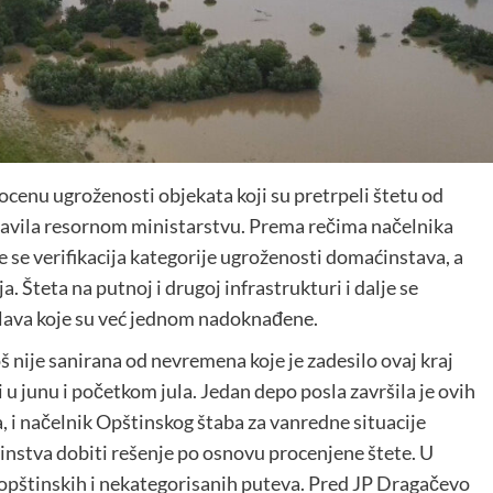
ocenu ugroženosti objekata koji su pretrpeli štetu od
tavila resornom ministarstvu. Prema rečima načelnika
 se verifikacija kategorije ugroženosti domaćinstava, a
. Šteta na putnoj i drugoj infrastrukturi i dalje se
plava koje su već jednom nadoknađene.
 nije sanirana od nevremena koje je zadesilo ovaj kraj
i u junu i početkom jula. Jedan depo posla završila je ovih
 i načelnik Opštinskog štaba za vanredne situacije
nstva dobiti rešenje po osnovu procenjene štete. U
opštinskih i nekategorisanih puteva. Pred JP Dragačevo