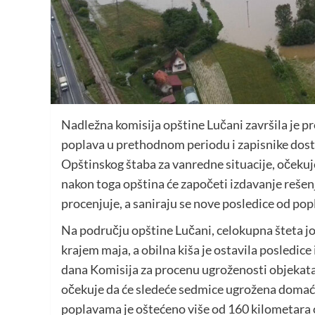
Nadležna komisija opštine Lučani završila je pr
poplava u prethodnom periodu i zapisnike dos
Opštinskog štaba za vanredne situacije, očekuje
nakon toga opština će započeti izdavanje rešenja
procenjuje, a saniraju se nove posledice od po
Na području opštine Lučani, celokupna šteta još
krajem maja, a obilna kiša je ostavila posledice 
dana Komisija za procenu ugroženosti objekata,
očekuje da će sledeće sedmice ugrožena domaći
poplavama je oštećeno više od 160 kilometara 