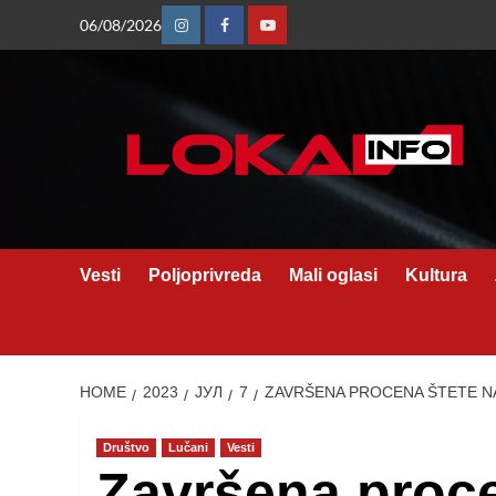
Skip
06/08/2026
Instagram
Facebook
Youtube
to
content
Vesti
Poljoprivreda
Mali oglasi
Kultura
HOME
2023
ЈУЛ
7
ZAVRŠENA PROCENA ŠTETE N
Društvo
Lučani
Vesti
Završena proce