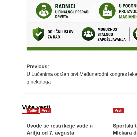
Post
Previous:
U Lučanima održan prvi Međunarodni kongres leka
navigation
ginekologa
Više vesti
Arilje
Vesti
Vesti
Uvode se restrikcije vode u
Sportski 
Arilju od 7. avgusta
Mlekara d