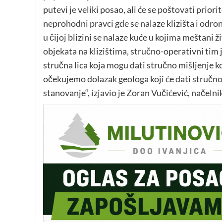
putevi je veliki posao, ali će se poštovati priori
neprohodni pravci gde se nalaze klizišta i odron
u čijoj blizini se nalaze kuće u kojima meštani 
objekata na klizištima, stručno-operativni tim j
stručna lica koja mogu dati stručno mišljenje ko
očekujemo dolazak geologa koji će dati stručno 
stanovanje“, izjavio je Zoran Vučićević, načeln