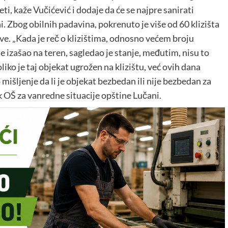
teti, kaže Vučićević i dodaje da će se najpre sanirati
i. Zbog obilnih padavina, pokrenuto je više od 60 klizišta
žive. „Kada je reč o klizištima, odnosno većem broju
e izašao na teren, sagledao je stanje, međutim, nisu to
liko je taj objekat ugrožen na klizištu, već ovih dana
mišljenje da li je objekat bezbedan ili nije bezbedan za
ik OŠ za vanredne situacije opštine Lučani.