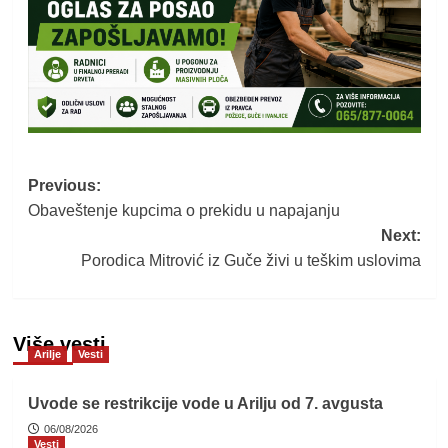
Post
Previous:
Obaveštenje kupcima o prekidu u napajanju
navigation
Next:
Porodica Mitrović iz Guče živi u teškim uslovima
Više vesti
Arilje
Vesti
Uvode se restrikcije vode u Arilju od 7. avgusta
06/08/2026
Vesti