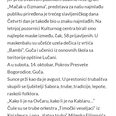
„Mačak u čizmama“, predstava za našu najmlađu
publiku priređena je trećeg slavljeničkog dana
Četvrti dan je takođe bio u znaku najmlađih. Na
letnjoj pozornici Kulturnog centra birali smo
najlepše maske između, čak, 58 prijavljenih. U
maskenbalu su učešće uzela dečica iz vrtića
„Bambi“, Guča i učenici iz osnovnih škola sa
teritorije opštine Lučani.
A u subota, 14. oktobar, Pokrov Presvete
Bogorodice, Guča.
Sunce prži kao da je avgust. U prestonici trubaštva
skupili se ljubitelji Sabora, trube, tradicije, lepote,
raskoši folklora.
„Kako li je na Ovčaru, kako li je na Kablaru…“
Čule su se trube orkestra „Timočki veseljaci“ iz
Knjaževca, i ona „zlatna truba“ Milenka Filipovića