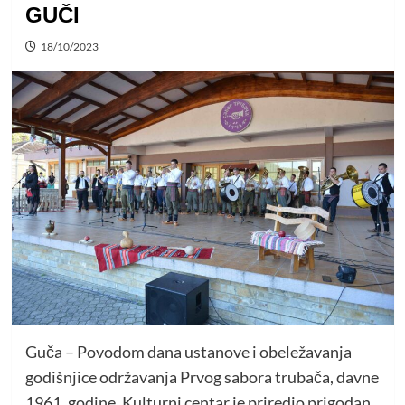
GUČI
18/10/2023
Guča – Povodom dana ustanove i obeležavanja
godišnjice održavanja Prvog sabora trubača, davne
1961. godine, Kulturni centar je priredio prigodan