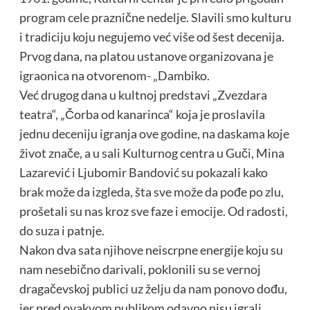
program cele praznične nedelje. Slavili smo kulturu
i tradiciju koju negujemo već više od šest decenija.
Prvog dana, na platou ustanove organizovana je
igraonica na otvorenom- „Dambiko.
Već drugog dana u kultnoj predstavi „Zvezdara
teatra“, „Čorba od kanarinca“ koja je proslavila
jednu deceniju igranja ove godine, na daskama koje
život znače, a u sali Kulturnog centra u Guči, Mina
Lazarević i Ljubomir Bandović su pokazali kako
brak može da izgleda, šta sve može da pođe po zlu,
prošetali su nas kroz sve faze i emocije. Od radosti,
do suza i patnje.
Nakon dva sata njihove neiscrpne energije koju su
nam nesebično darivali, poklonili su se vernoj
dragačevskoj publici uz želju da nam ponovo dođu,
jer pred ovakvom publikom odavno nisu igrali.