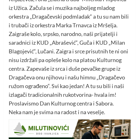
iz Užica. Začula se i muzika najboljeg mladog
orkestra „Dragačevski podmladak“ a tu su nam bili
i trubači iz orkestra Marka Trnavca iz Mršelja.
Zaigraše kolo, srpsko, narodno, naši prijatelji i
saradnici iz KUD „Abrašević“, Guča i KUD „Milan
Blagojević“, Lučani. Zaigra i srce prisutnih te ni oni
nisu izdržali pa opleše kolo na platou Kulturnog
centra. Zapevaše iz srca i duše pevačke grupe iz
Dragačeva onu njihovu i našu himnu „Dragačevo
ružom ograđeno“. Svi kao jedan! A tu su bili i naši
izlagači tradicionalnih rukotvorina- hvala im!
Proslavismo Dan Kulturnog centra i Sabora.
Neka nam je svima na radost i na veselje.