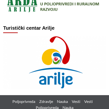
Turistički centar Arilje
Poljoprivreda
Zdravlje
Nauka
Vesti
Vesti
Poljoprivreda
Nauka