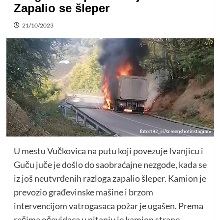
Zapalio se šleper
21/10/2023
U mestu Vučkovica na putu koji povezuje Ivanjicu i
Guču juče je došlo do saobraćajne nezgode, kada se
iz još neutvrđenih razloga zapalio šleper. Kamion je
prevozio građevinske mašine i brzom
intervencijom vatrogasaca požar je ugašen. Prema
rečima očevidaca u pitanju je kamion strane