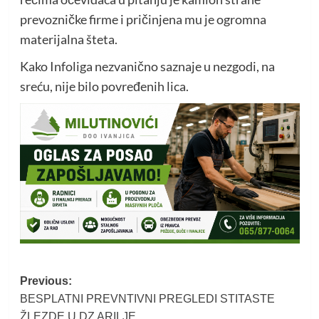
prevozničke firme i pričinjena mu je ogromna
materijalna šteta.
Kako Infoliga nezvanično saznaje u nezgodi, na
sreću, nije bilo povređenih lica.
Post
Previous:
BESPLATNI PREVNTIVNI PREGLEDI STITASTE
navigation
ŽLEZDE U DZ ARILJE