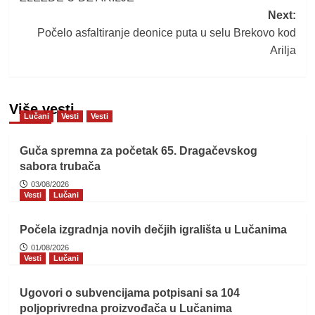
Next:
Počelo asfaltiranje deonice puta u selu Brekovo kod
Arilja
Više vesti
Lučani
Vesti
Vesti
Guča spremna za početak 65. Dragačevskog
sabora trubača
03/08/2026
Vesti
Lučani
Počela izgradnja novih dečjih igrališta u Lučanima
01/08/2026
Vesti
Lučani
Ugovori o subvencijama potpisani sa 104
poljoprivredna proizvođača u Lučanima