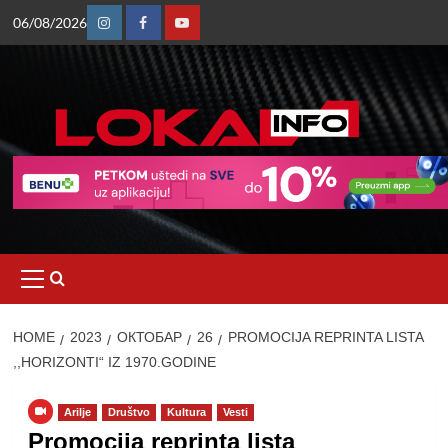
Skip
06/08/2026
to
Instagram
Facebook
Youtube
content
Primary
Menu
HOME
2023
ОКТОБАР
26
PROMOCIJA REPRINTA LISTA
,,HORIZONTI“ IZ 1970.GODINE
Arilje
Društvo
Kultura
Vesti
Promocija reprinta lista