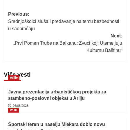
Post
Previous:
Srednjoškolci slušali predavanje na temu bezbednosti
navigation
u saobraćaju
Next:
„Prvi Pomen Trube na Balkanu: Zvuci koji Utemeljuju
Kulturnu Baštinu“
Više vesti
Arilje
Javna prezentacija urbanističkog projekta za
stambeno-poslovni objekat u Arilju
06/08/2026
Vesti
Sportski teren u naselju Mlekara dobio novu