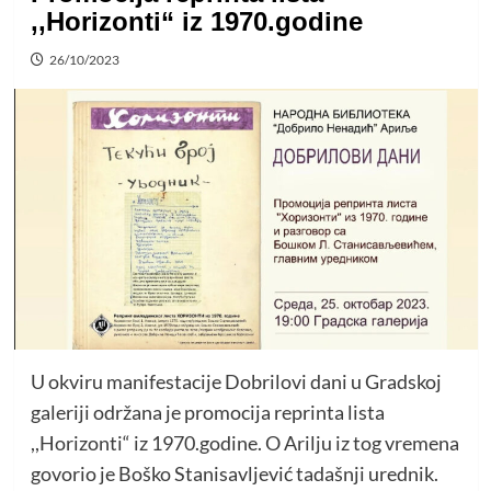
,,Horizonti“ iz 1970.godine
26/10/2023
U okviru manifestacije Dobrilovi dani u Gradskoj
galeriji održana je promocija reprinta lista
,,Horizonti“ iz 1970.godine. O Arilju iz tog vremena
govorio je Boško Stanisavljević tadašnji urednik.