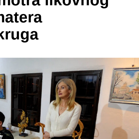
motra likovnog
matera
kruga