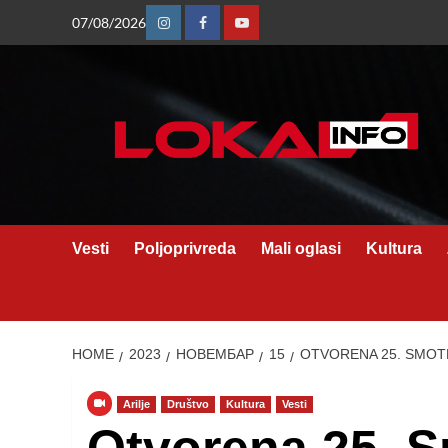
Skip
07/08/2026
Instagram
Facebook
Youtube
to
content
Vesti
Poljoprivreda
Mali oglasi
Kultura
HOME
2023
НОВЕМБАР
15
OTVORENA 25. SMOT
Arilje
Društvo
Kultura
Vesti