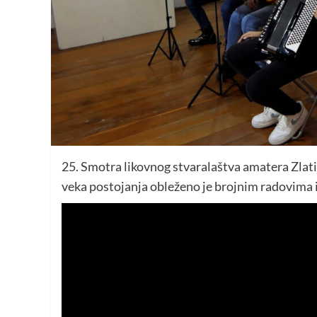
25. Smotra likovnog stvaralaštva amatera Zlati
veka postojanja obleženo je brojnim radovima iz