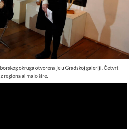
borskog okruga otvorena je u Gradskoj galeriji. Četvrt
 regiona ai malo šire.