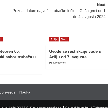
Next:
Poznat datum najveće trubačke fešte – Guča grmi od 1.
do 4. avgusta 2024.
i
Arilje
Vesti
tvoren 65.
Uvode se restrikcije vode u
ki sabor trubača u
Arilju od 7. avgusta
06/08/2026
oprivreda
Nauka
Lokal Info 2026 © Sva prava zadržana.
|
CoverNews
by AF themes