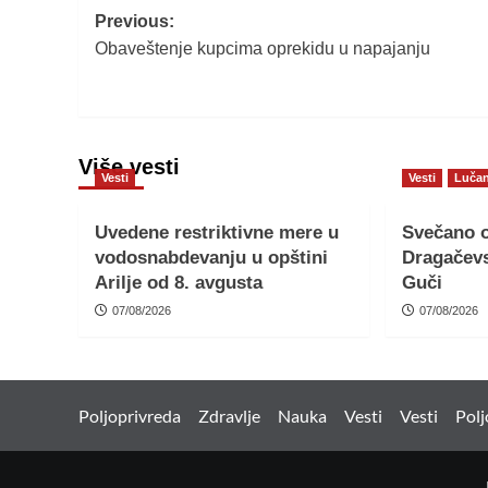
Post
Previous:
Obaveštenje kupcima oprekidu u napajanju
navigation
Više vesti
Vesti
Vesti
Lučan
Uvedene restriktivne mere u
Svečano o
vodosnabdevanju u opštini
Dragačevs
Arilje od 8. avgusta
Guči
07/08/2026
07/08/2026
Poljoprivreda
Zdravlje
Nauka
Vesti
Vesti
Polj