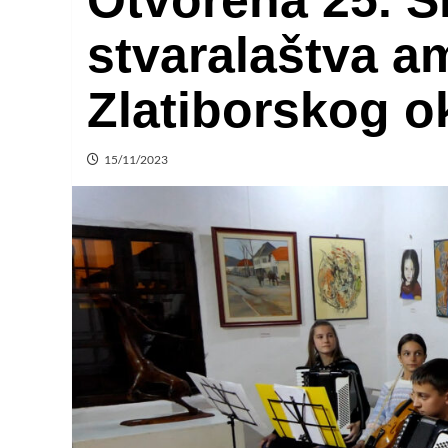
Otvorena 25. S
stvaralaštva a
Zlatiborskog o
15/11/2023