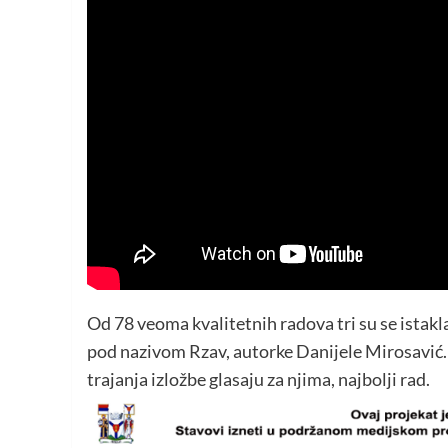
Od 78 veoma kvalitetnih radova tri su se istakl
pod nazivom Rzav, autorke Danijele Mirosavić.
trajanja izložbe glasaju za njima, najbolji rad.