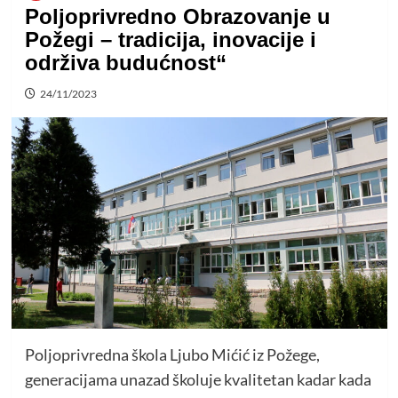
Poljoprivredno Obrazovanje u
Požegi – tradicija, inovacije i
održiva budućnost“
24/11/2023
Poljoprivredna škola Ljubo Mićić iz Požege,
generacijama unazad školuje kvalitetan kadar kada