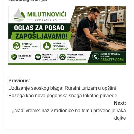
Post
Previous:
Uzdizanje seoskog blaga: Ruralni turizam u opštini
navigation
Požega kao nova pogonska snaga lokalne privrede
Next:
,,Nađi vreme“ naziv radionice na temu prevencije raka
dojke