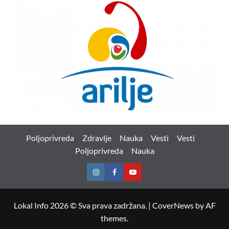
Poljoprivreda
Zdravlje
Nauka
Vesti
Vesti
Poljoprivreda
Nauka
Instagram
Facebook
Youtube
Lokal Info 2026 © Sva prava zadržana.
|
CoverNews
by AF
themes.