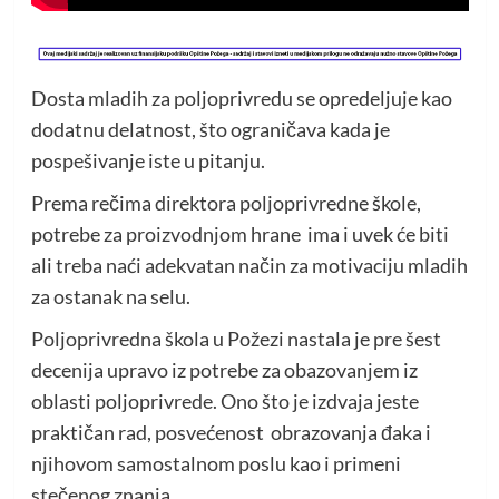
Dosta mladih za poljoprivredu se opredeljuje kao
dodatnu delatnost, što ograničava kada je
pospešivanje iste u pitanju.
Prema rečima direktora poljoprivredne škole,
potrebe za proizvodnjom hrane ima i uvek će biti
ali treba naći adekvatan način za motivaciju mladih
za ostanak na selu.
Poljoprivredna škola u Požezi nastala je pre šest
decenija upravo iz potrebe za obazovanjem iz
oblasti poljoprivrede. Ono što je izdvaja jeste
praktičan rad, posvećenost obrazovanja đaka i
njihovom samostalnom poslu kao i primeni
stečenog znanja.