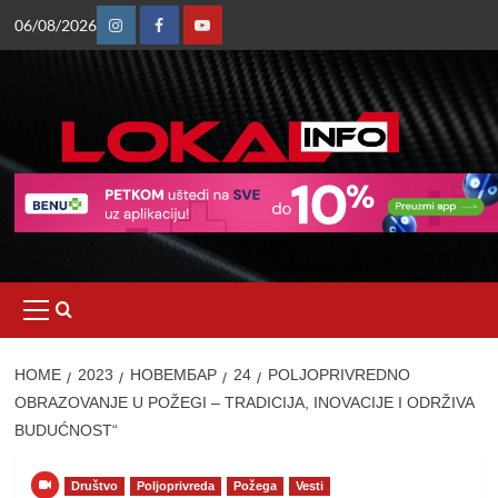
Skip
06/08/2026
to
Instagram
Facebook
Youtube
content
Primary
Menu
HOME
2023
НОВЕМБАР
24
POLJOPRIVREDNO
OBRAZOVANJE U POŽEGI – TRADICIJA, INOVACIJE I ODRŽIVA
BUDUĆNOST“
Društvo
Poljoprivreda
Požega
Vesti