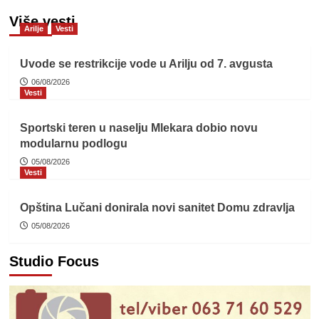
Više vesti
Arilje
Vesti
Uvode se restrikcije vode u Arilju od 7. avgusta
06/08/2026
Vesti
Sportski teren u naselju Mlekara dobio novu
modularnu podlogu
05/08/2026
Vesti
Opština Lučani donirala novi sanitet Domu zdravlja
05/08/2026
Studio Focus