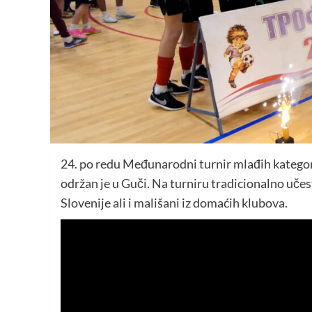
24. po redu Međunarodni turnir mlađih kategor
održan je u Guči. Na turniru tradicionalno uče
Slovenije ali i mališani iz domaćih klubova.