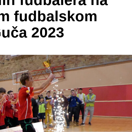
ih fudbalera na
m fudbalskom
 Guča 2023