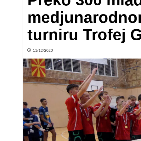
Preko 300 mlad
medjunarodno
turniru Trofej
11/12/2023