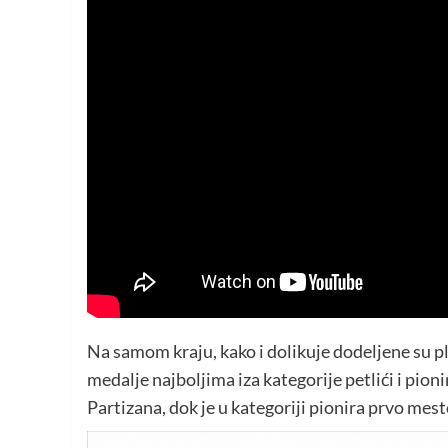
Na samom kraju, kako i dolikuje dodeljene su pl
medalje najboljima iza kategorije petlići i pioni
Partizana, dok je u kategoriji pionira prvo mes