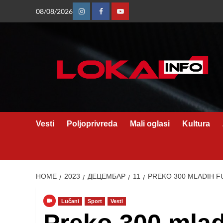
Skip
08/08/2026
Instagram
Facebook
Youtube
to
content
Vesti
Poljoprivreda
Mali oglasi
Kultura
HOME
2023
ДЕЦЕМБАР
11
PREKO 300 MLADIH 
Lučani
Sport
Vesti