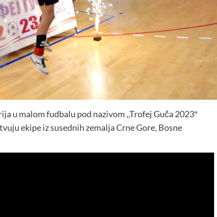
ija u malom fudbalu pod nazivom ,,Trofej Guča 2023″
stvuju ekipe iz susednih zemalja Crne Gore, Bosne