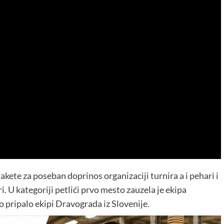
akete za poseban doprinos organizaciji turnira a i pehari i
ri. U kategoriji petlići prvo mesto zauzela je ekipa
to pripalo ekipi Dravograda iz Slovenije.