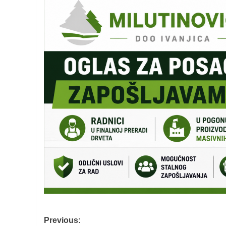
Post
Previous: