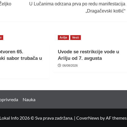
Željko
U Lučanima odrzana prva po redu manifestacija
„Dragačevski kotlić“
i
Arilje
Vesti
tvoren 65.
Uvode se restrikcije vode u
ki sabor trubača u
Arilju od 7. avgusta
06/08/2026
oprivreda
Nauka
Lokal Info 2026 © Sva prava zadržana.
|
CoverNews
by AF themes