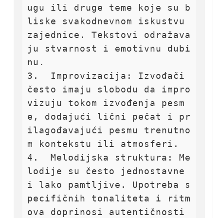
ugu ili druge teme koje su b
liske svakodnevnom iskustvu 
zajednice. Tekstovi odražava
ju stvarnost i emotivnu dubi
nu.

3.  Improvizacija: Izvođači 
često imaju slobodu da impro
vizuju tokom izvođenja pesm
e, dodajući lični pečat i pr
ilagođavajući pesmu trenutno
m kontekstu ili atmosferi.

4.  Melodijska struktura: Me
lodije su često jednostavne 
i lako pamtljive. Upotreba s
pecifičnih tonaliteta i ritm
ova doprinosi autentičnosti 