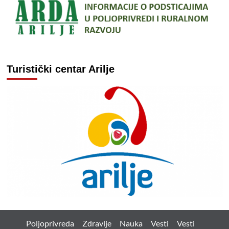
Turistički centar Arilje
Poljoprivreda
Zdravlje
Nauka
Vesti
Vesti