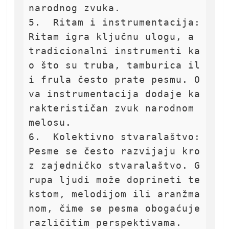
narodnog zvuka.

5.  Ritam i instrumentacija: 
Ritam igra ključnu ulogu, a 
tradicionalni instrumenti ka
o što su truba, tamburica il
i frula često prate pesmu. O
va instrumentacija dodaje ka
rakterističan zvuk narodnom 
melosu.

6.  Kolektivno stvaralaštvo: 
Pesme se često razvijaju kro
z zajedničko stvaralaštvo. G
rupa ljudi može doprineti te
kstom, melodijom ili aranžma
nom, čime se pesma obogaćuje 
različitim perspektivama.