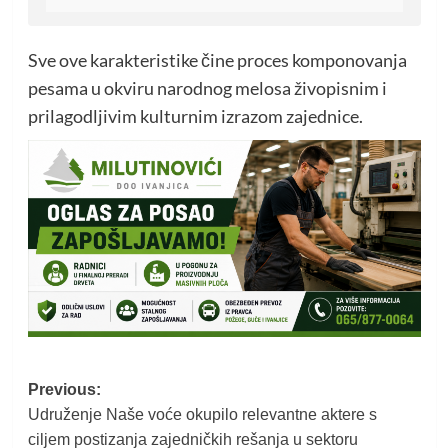
Sve ove karakteristike čine proces komponovanja
pesama u okviru narodnog melosa živopisnim i
prilagodljivim kulturnim izrazom zajednice.
Post
Previous:
Udruženje Naše voće okupilo relevantne aktere s
navigation
ciljem postizanja zajedničkih rešanja u sektoru