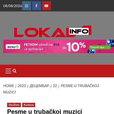
Skip
08/08/2026
to
Instagram
Facebook
Youtube
content
Primary
Menu
HOME
2023
ДЕЦЕМБАР
22
PESME U TRUBAČKOJ
MUZICI
Društvo
Kultura
Pesme u trubačkoj muzici