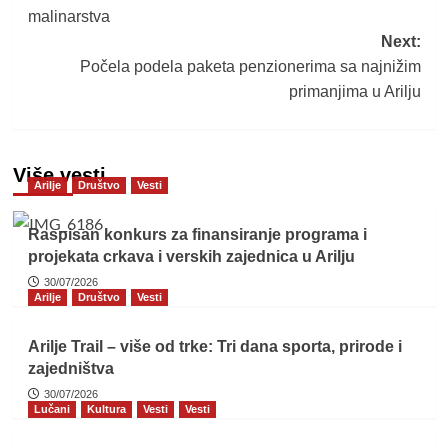
malinarstva
Next:
Počela podela paketa penzionerima sa najnižim
primanjima u Arilju
Više vesti
Arilje
Društvo
Vesti
Raspisan konkurs za finansiranje programa i
projekata crkava i verskih zajednica u Arilju
30/07/2026
Arilje
Društvo
Vesti
Arilje Trail – više od trke: Tri dana sporta, prirode i
zajedništva
30/07/2026
Lučani
Kultura
Vesti
Vesti