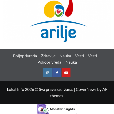
Poljoprivreda
Zdravlje
Nauka
Vesti
Vesti
Poljoprivreda
Nauka
Instagram
Facebook
Youtube
Lokal Info 2026 © Sva prava zadržana.
|
CoverNews
by AF
themes.