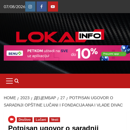
Skip
07/08/2026
to
Instagram
Facebook
Youtube
content
Primary
Menu
HOME
2023
ДЕЦЕМБАР
27
POTPISAN UGOVOR O
SARADNJI OPŠTINE LUČANI I FONDACIJA ANA I VLADE DIVAC
Društvo
Lučani
Vesti
Potpisan ugovor o saradnji