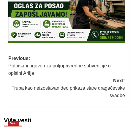
Post
Previous:
Potpisani ugovori za poljoprivredne subvencije u
navigation
opštini Arilje
Next:
Truba kao neizostavan deo prikaza stare dragačevske
svadbe
Više vesti
Vesti