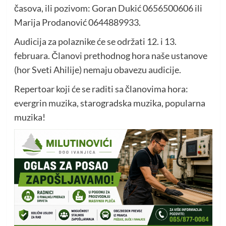
časova, ili pozivom: Goran Dukić 0656500606 ili
Marija Prodanović 0644889933.
Audicija za polaznike će se održati 12. i 13.
februara. Članovi prethodnog hora naše ustanove
(hor Sveti Ahilije) nemaju obavezu audicije.
Repertoar koji će se raditi sa članovima hora:
evergrin muzika, starogradska muzika, popularna
muzika!