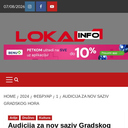
Skip
07/08/2026
to
Instagram
Facebook
Youtube
content
Primary
Menu
HOME
2024
ФЕБРУАР
1
AUDICIJA ZA NOV SAZIV
GRADSKOG HORA
Arilje
Društvo
Kultura
Audicija za nov saziv Gradskog