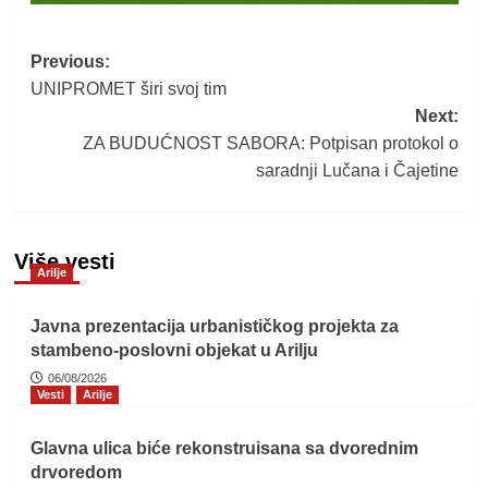
Post
Previous:
UNIPROMET širi svoj tim
navigation
Next:
ZA BUDUĆNOST SABORA: Potpisan protokol o
saradnji Lučana i Čajetine
Više vesti
Arilje
Javna prezentacija urbanističkog projekta za
stambeno-poslovni objekat u Arilju
06/08/2026
Vesti
Arilje
Glavna ulica biće rekonstruisana sa dvorednim
drvoredom